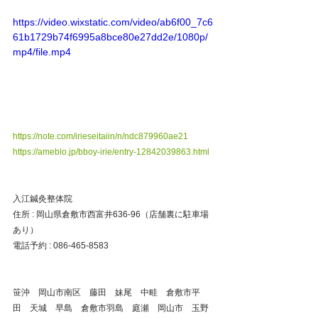
https://video.wixstatic.com/video/ab6f00_7c6
61b1729b74f6995a8bce80e27dd2e/1080p/
mp4/file.mp4
https://note.com/irieseitaiin/n/ndc879960ae21
https://ameblo.jp/bboy-irie/entry-12842039863.html
入江鍼灸整体院
住所 : 岡山県倉敷市西富井636-96（店舗裏に駐車場
あり）
電話予約 : 086-465-8583
笹沖　岡山市南区　藤田　妹尾　中畦　倉敷市平
田　天城　早島　倉敷市羽島　庭瀬　岡山市　玉野