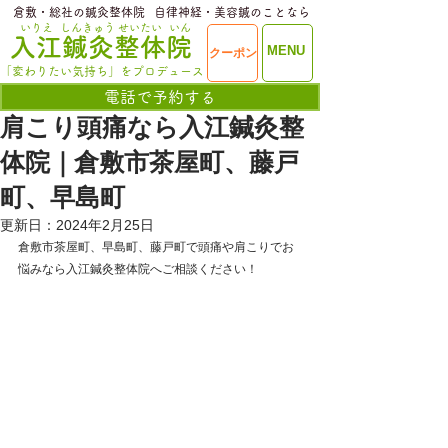
​倉敷・総社の鍼灸整体院
​自律神経・美容鍼のことなら
いりえ
しんきゅう
せいたい
いん
​入江鍼灸整体院
ME
MENU
クーポン
NU
「変わりたい気持ち」をプロデュース
電話で予約する
肩こり頭痛なら入江鍼灸整
体院｜倉敷市茶屋町、藤戸
町、早島町
更新日：
2024年2月25日
倉敷市茶屋町、早島町、藤戸町で頭痛や肩こりでお
悩みなら入江鍼灸整体院へご相談ください！