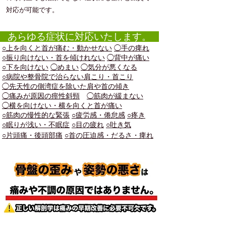
対応が可能です。
あらゆる症状に対応いたします。
○上を向くと首が痛む・動かせない
◯手の痺れ
○振り向けない・首を傾けれない
◯背中が痛い
○下を向けない
◯めまい
◯気分が悪くなる
○病院や整骨院で治らない肩こり・首こり
◯先天性の側湾症を除いた肩や首の傾き
◯痛みが原因の痙性斜頸
◯筋肉が緩まない
◯横を向けない・横を向くと首が痛い
○筋肉の慢性的な緊張
○疲労感・倦怠感
○疼き
○眠りが浅い・不眠症
○目の疲れ
○吐き気
○片頭痛・後頭部痛
○首の圧迫感・だるさ・痺れ