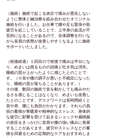
（施術）施術で起こる炎症で痛みが悪化しない
ように整体と鍼治療を組み合わせたオリジナル
施術を行いました。お仕事で
腰や足も緊張や筋
疲労を起こしていることで、上半身の血流が不
安的になることがあるので、全体調整を行いな
がら首肩の状態が改善しやすくなるように施術
サポートいたしました。
（術後経過）１回目ので術後で痛みは半分にな
り、めまいは残るものの頭痛と吐き気は消失。
睡眠の質が上がったように感じたとのことで
す。（※首や腰の調子が悪いと不眠症になった
り、睡眠の質が落ちることがあります。）
​その後、数回の施術で首を動かしても痛みやだ
るさを感じることはなくなり、めまいも改善し
たとのことです。デスクワークは長時間続くと
首や肩、腰にも負担がかかります。それらの負
担の蓄積が寒暖差や精神的なストレス、身体的
な疲労に影響を受けて起きるショックや扁桃腺
の炎症をきっかけに首肩や腰の強い痛みに発展
することがあります。疲労やストレスなどの蓄
積を回避るための定期的なケアをおすすめしま