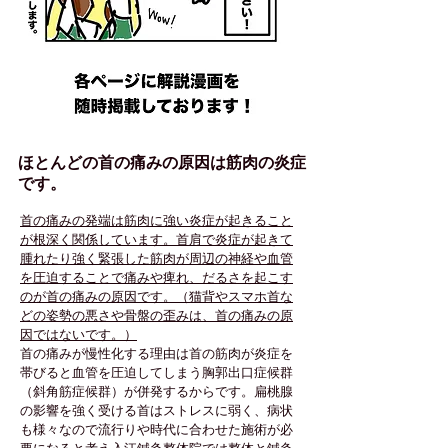
ほとんどの首の痛みの原因は筋肉の炎症
です。
首の痛みの発端は筋肉に強い炎症が起きること
が根深く関係しています。首肩で炎症が起きて
腫れたり強く緊張した筋肉が周辺の神経や血管
を圧迫することで痛みや痺れ、だるさを起こす
のが首の痛みの原因です。（猫背やスマホ首な
どの姿勢の悪さや骨盤の歪みは、首の痛みの原
因ではないです。）
首の痛みが慢性化する理由は首の筋肉が炎症を
帯びると血管を圧迫してしまう胸郭出口症候群
（斜角筋症候群）が併発するからです。扁桃腺
の影響を強く受ける首はストレスに弱く、病状
も様々なので流行りや時代に合わせた施術が必