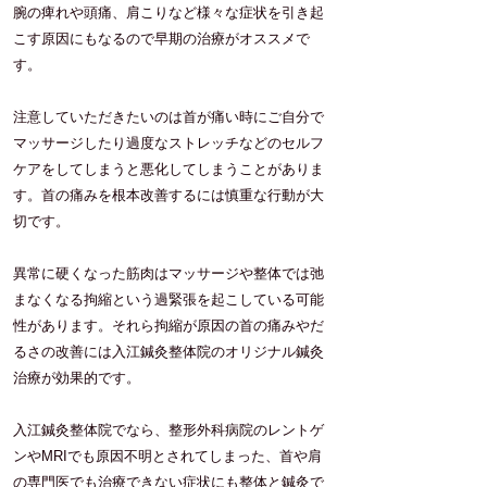
腕の痺れや頭痛、肩こりなど様々な症状を引き起
こす原因にもなるので早期の治療がオススメで
す。
注意していただきたいのは首が痛い時にご自分で
マッサージしたり過度なストレッチなどのセルフ
ケアをしてしまうと悪化してしまうことがありま
す。
​首の痛みを根本改善するには慎重な行動が大
切です。
​異常に硬くなった筋肉はマッサージや整体では弛
まなくなる拘縮という過緊張を起こしている可能
性があります。それら拘縮が原因の首の痛みやだ
るさの改善には入江鍼灸整体院のオリジナル鍼灸
治療が効果的です。
​入江鍼灸整体院でなら、整形外科病院のレントゲ
ンやMRIでも原因不明とされてしまった、首や肩
の専門医でも治療できない症状にも整体と鍼灸で