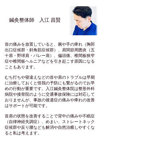
​鍼灸整体師 入江 昌賢
首の痛みを放置していると、腕や手の痺れ（胸郭
出口症候群・斜角筋症候群）、肩関節周囲炎（五
十肩・野球肩・バレー肩）、偏頭痛、椎間板狭窄
症や椎間板ヘルニアなどを引き起こす原因になる
こともあります。
​むち打ちや寝違えなどの首や肩のトラブルは早期
に治療しておくと怪我の予防にも繋がるのでお早
めの行動が重要です。入江鍼灸整体院は整形外科
病院や接骨院のように交通事故保険には対応して
おりませんが、事故の後遺症の痛みや痺れの改善
はサポートが可能です。
​首肩の状態を改善することで
背中の痛みや不眠症
（自律神経失調症）、めまい、ストレートネック
症候群や反り腰なども解消や自然治癒しやすくな
ると私は考えます。