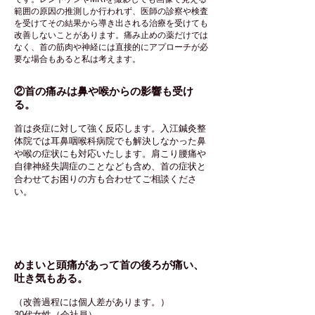
範囲の原因の推測しか行われず、医師の診察や検査
を受けてその結果から導き出される治療を受けても
改善しないことがあります。痛み止めの薬だけでは
なく、首の筋肉や神経には直接的にアプローチが必
要な場合もあると私は考えます。
②首の痛みは鼻や喉からの影響も受け
る。
首は炎症に対して強く反応します。入江鍼灸整
体院では耳鼻咽喉科病院でも解決しなかった鼻
や喉の症状にも対応いたします。肩こり腰痛や
自律神経失調症のことなども含め、首の症状と
合わせてお困りの方も合わせてご相談くださ
い。
症例と対応施術例
めまいと頭痛があって首の後ろが痛い、
吐き気もある。
（改善過程には個人差があります。）
30代女性（会社員）