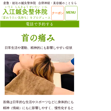
​倉敷・総社の鍼灸整体院
​自律神経・美容鍼のことなら
いりえ
しんきゅう
せいたい
いん
​入江鍼灸整体院
ME
MENU
クーポン
NU
「変わりたい気持ち」をプロデュース
電話で予約する
​首の痛み
​日常生活や運動、精神的にも影響しやすい症状
首痛は日常的な生活やスポーツなどに身体的にも
精神（情緒）にもに影響しやすく、慢性化すると