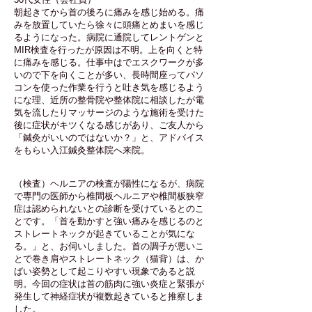
朝起きてから首の後ろに痛みを感じ始める。痛
みを放置していたら徐々に頭痛とめまいを感じ
るようになった。病院に通院してレントゲンと
MIR検査を行ったが原因は不明。上を向くと特
に痛みを感じる。仕事中はでエスクワークが多
いので下を向くことが多い、長時間座ってパソ
コンを使った作業を行うと吐き気を感じるよう
にな理、近所の整骨院や整体院に相談したが電
気を流したりマッサージのような施術を受けた
後に症状がキツくなる感じがあり、ご友人から
「鍼灸がいいのではないか？」と、アドバイス
をもらい入江鍼灸整体院へ来院。
（検査）ヘルニアの検査が陽性になるが、病院
で専門の医師から椎間板ヘルニアや椎間板狭窄
症は認められないとの診断を受けているとのこ
とです。「首を動かすと強い痛みを感じるのと
ストレートネックが起きていることが気にな
る。」と、お伺いしました。首の調子が悪いこ
とで巻き肩やストレートネック（猫背）は、か
ばい姿勢として起こりやすい現象であると説
明。今回の症状は首の筋肉に強い炎症と緊張が
発生して神経症状が複数起きていると推察しま
した。