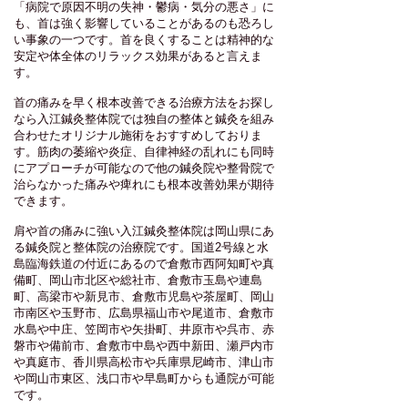
「病院で原因不明の失神・鬱病・気分の悪さ」に
も、首は強く影響していることがあるのも恐ろし
い事象の一つです。首を良くすることは精神的な
安定や体全体のリラックス効果があると言えま
す。
首の痛みを早く根本改善できる治療方法をお探し
なら入江鍼灸整体院では独自の整体と鍼灸を組み
合わせたオリジナル施術をおすすめしておりま
す。筋肉の萎縮や炎症、自律神経の乱れにも同時
にアプローチが可能なので他の鍼灸院や整骨院で
治らなかった痛みや痺れにも根本改善効果が期待
できます。
肩や首の痛みに強い入江鍼灸整体院は岡山県にあ
る鍼灸院と整体院の治療院です。国道2号線と水
島臨海鉄道の付近にあるので倉敷市西阿知町や真
備町、岡山市北区や総社市、倉敷市玉島や連島
町、高梁市や新見市、倉敷市児島や茶屋町、岡山
市南区や玉野市、広島県福山市や尾道市、倉敷市
水島や中庄、笠岡市や矢掛町、井原市や呉市、赤
磐市や備前市、倉敷市中島や西中新田、瀬戸内市
や真庭市、香川県高松市や兵庫県尼崎市、津山市
や岡山市東区、浅口市や早島町からも通院が可能
です。