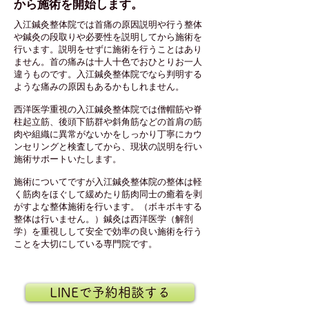
から施術を開始します。
入江鍼灸整体院では首
痛の原因説明や行う整体
や鍼灸の段取りや必要性を説明してから施術を
行います。説明をせずに施術を行うことはあり
ません。首の痛みは十人十色でおひとりお一人
違うものです。入江鍼灸整体院でなら判明する
ような痛みの原因もあるかもしれません。
西洋医学重視の入江鍼灸整体院では僧帽筋や脊
柱起立筋、後頭下筋群や斜角筋などの首肩の筋
肉や組織に異常がないかをしっかり丁寧にカウ
ンセリングと検査してから、現状の説明を行い
施術サポートいたします。
施術についてですが入江鍼灸整体院の整体は軽
く筋肉をほぐして緩めたり筋肉同士の癒着を剥
がすよな整体施術を行います。（ボキボキする
整体は行いません。）鍼灸は
西洋医学（解剖
学）を重視しして安全で効率の良い施術を行う
ことを大切にしている専門院です。
LINEで予約相談する