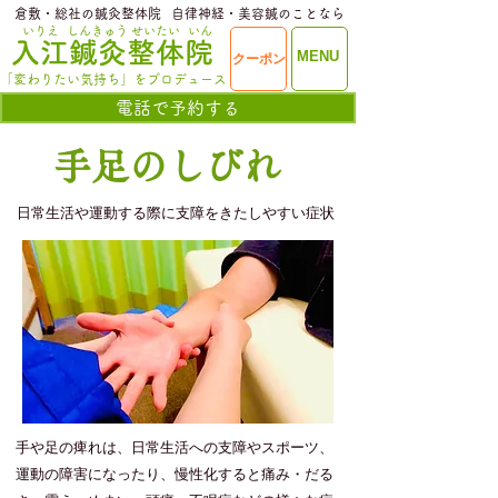
​倉敷・総社の鍼灸整体院
​自律神経・美容鍼のことなら
いりえ
しんきゅう
せいたい
いん
​入江鍼灸整体院
ME
MENU
クーポン
NU
「変わりたい気持ち」をプロデュース
電話で予約する
​手足のしびれ
​日常生活や運動する際に支障をきたしやすい症状
手や足の痺れは、日常生活への支障やスポーツ、
運動の障害になったり、慢性化すると痛み・だる