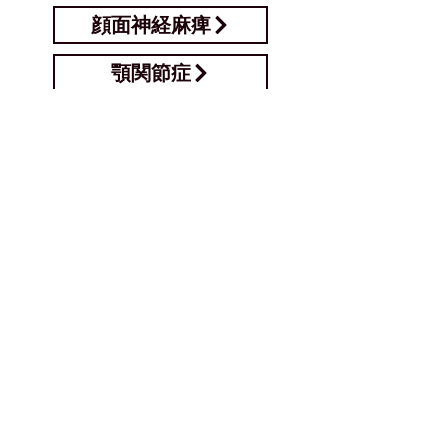
顔面神経麻痺
顎関節症
鼻の不調
むくみ
円形脱毛症
めまい
コロナ後遺症
潰瘍性大腸炎（又は関連した症状）
子供（学生）の起立性調節障害
悪性腫瘍や難病を起因とした二次症状