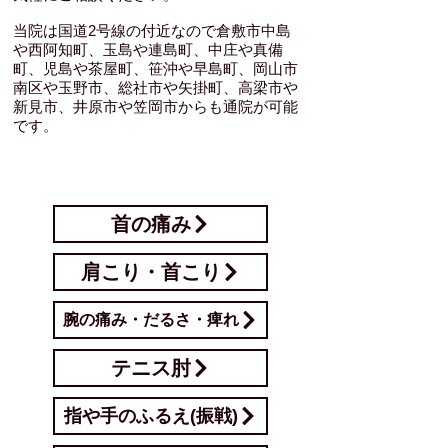
当院は国道2号線の付近なので倉敷市中島
や西阿知町、玉島や連島町、中庄や真備
町、児島や茶屋町、笹沖や早島町、岡山市
南区や玉野市、総社市や矢掛町、高梁市や
新見市、井原市や笠岡市からも通院が可能
です。
​症状一覧リンク
首の痛み
肩こり・首こり
腕の痛み・だるさ・痺れ
テニス肘
指や手のふるえ(振戦)