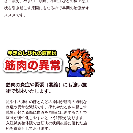
さ・震え、めまい、頭痛、不眠症などの様々な症
状を引き起こす原因にもなるので早期の治療がオ
ススメです。
症状が慢性化する原因
筋肉の炎症や緊張（萎縮）にも強い施
術で対応いたします
。
足や手の痺れのほとんどの原因が筋肉の過剰な
炎症や異常な緊張です。痺れやだるさを起こす
現象が起こる際に血管を同時に圧迫することで
症状が慢性化しやすいという特徴があります。
​入江鍼灸整体院では筋肉の状態改善に優れた施
術を得意としております。