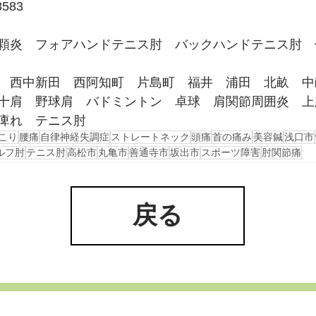
8583
顆炎　フォアハンドテニス肘　バックハンドテニス肘　
　西中新田　西阿知町　片島町　福井　浦田　北畝　中
十肩　野球肩　バドミントン　卓球　肩関節周囲炎　上
痺れ　テニス肘
こり
腰痛
自律神経失調症
ストレートネック
頭痛
首の痛み
美容鍼
浅口市
ルフ肘
テニス肘
高松市
丸亀市
善通寺市
坂出市
スポーツ障害
肘関節痛
戻る