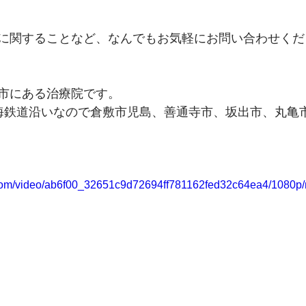
に関することなど、なんでもお気軽にお問い合わせくだ
市にある治療院です。
海鉄道沿いなので倉敷市児島、善通寺市、坂出市、丸亀
ic.com/video/ab6f00_32651c9d72694ff781162fed32c64ea4/1080p/