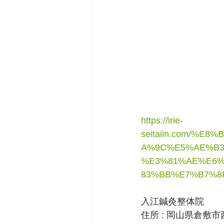
https://irie-
seitaiin.com/%
A%9C%E5%AE%B3
%E3%81%AE%E6%
83%BB%E7%B7%8
入江鍼灸整体院
住所 : 岡山県倉敷市