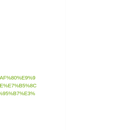
%AF%80%E9%9
E%E7%B5%8C
%95%B7%E3%