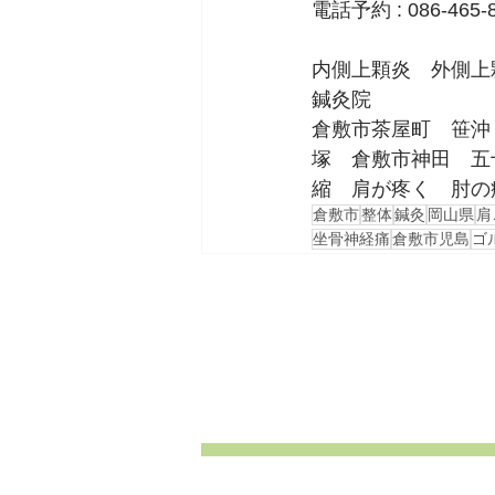
電話予約 : 086-465-
内側上顆炎　外側上
鍼灸院
倉敷市茶屋町　笹沖
塚　倉敷市神田　五
縮　肩が疼く　肘の
倉敷市
整体
鍼灸
岡山県
肩
坐骨神経痛
倉敷市児島
ゴ