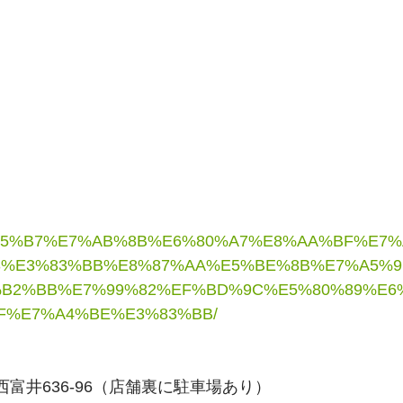
E8%B5%B7%E7%AB%8B%E6%80%A7%E8%AA%BF%E7
%E3%83%BB%E8%87%AA%E5%BE%8B%E7%A5%9
B2%BB%E7%99%82%EF%BD%9C%E5%80%89%E6
F%E7%A4%BE%E3%83%BB/
西富井636-96（店舗裏に駐車場あり）