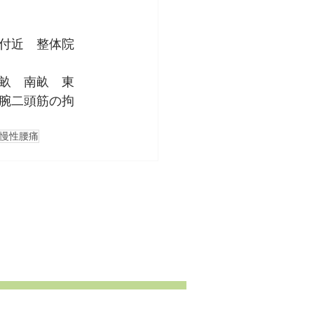
付近　整体院　
畝　南畝　東
腕二頭筋の拘
慢性腰痛