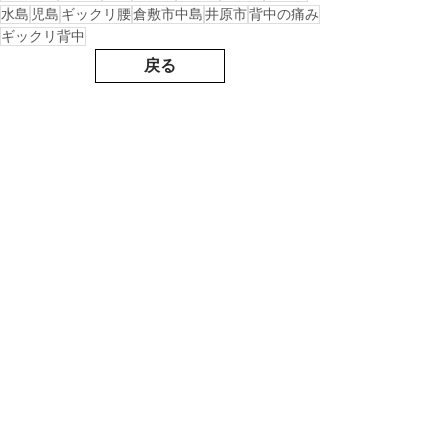
水島
児島
ギックリ腰
倉敷市中島
井原市
背中の痛み
ギックリ背中
戻る