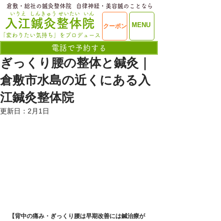
​倉敷・総社の鍼灸整体院
​自律神経・美容鍼のことなら
いりえ
しんきゅう
せいたい
いん
​入江鍼灸整体院
ME
MENU
クーポン
NU
「変わりたい気持ち」をプロデュース
電話で予約する
ぎっくり腰の整体と鍼灸｜
倉敷市水島の近くにある入
江鍼灸整体院
更新日：
2月1日
【背中の痛み・ぎっくり腰は早期改善には鍼治療が