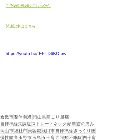
ご予約や詳細はこちらから
関連記事はこちら
https://youtu.be/-FETD6KOIow
倉敷市
整体
鍼灸
岡山県
肩こり
腰痛
自律神経失調症
ストレートネック
頭痛
首の痛み
岡山市
総社市
美容鍼
浅口市
自律神経
ぎっくり腰
慢性腰痛
玉野市
玉島
五十肩
西阿知
不眠症
四十肩