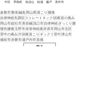
中区　早島町　加須山　粒浦　藤戸　美作市
倉敷市
整体
鍼灸
岡山県
肩こり
腰痛
自律神経失調症
ストレートネック
頭痛
首の痛み
岡山市
総社市
美容鍼
浅口市
自律神経
ぎっくり腰
慢性腰痛
玉野市
坐骨神経痛
井原市
岡山市北区
背中の痛み
片頭痛
首こり
ギックリ背中
津山市
備前市
赤磐市
瀬戸内市
首痛
戻る