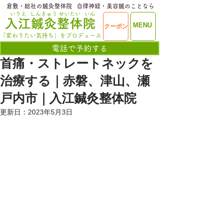
​倉敷・総社の鍼灸整体院
​自律神経・美容鍼のことなら
いりえ
しんきゅう
せいたい
いん
​入江鍼灸整体院
ME
MENU
クーポン
NU
「変わりたい気持ち」をプロデュース
電話で予約する
首痛・ストレートネックを
治療する｜赤磐、津山、瀬
戸内市｜入江鍼灸整体院
更新日：
2023年5月3日