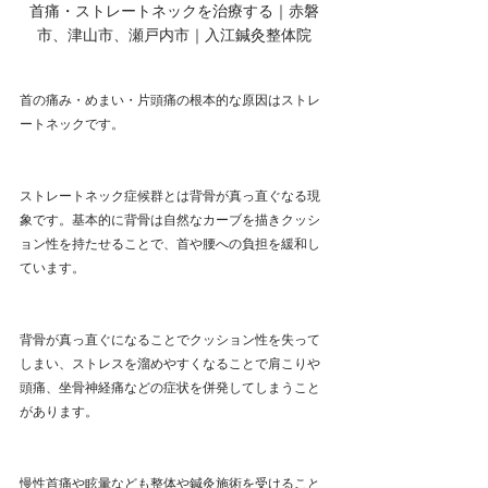
首痛・ストレートネックを治療する｜赤磐
市、津山市、瀬戸内市｜入江鍼灸整体院
首の痛み・めまい・片頭痛の根本的な原因はストレ
ートネックです。
ストレートネック症候群とは背骨が真っ直ぐなる現
象です。基本的に背骨は自然なカーブを描きクッシ
ョン性を持たせることで、首や腰への負担を緩和し
ています。
背骨が真っ直ぐになることでクッション性を失って
しまい、ストレスを溜めやすくなることで肩こりや
頭痛、坐骨神経痛などの症状を併発してしまうこと
があります。
慢性首痛や眩暈なども整体や鍼灸施術を受けること