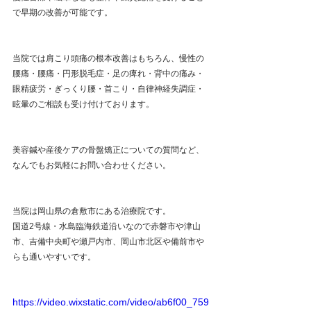
で早期の改善が可能です。
当院では肩こり頭痛の根本改善はもちろん、慢性の
腰痛・腰痛・円形脱毛症・足の痺れ・背中の痛み・
眼精疲労・ぎっくり腰・首こり・自律神経失調症・
眩暈のご相談も受け付けております。
美容鍼や産後ケアの骨盤矯正についての質問など、
なんでもお気軽にお問い合わせください。
当院は岡山県の倉敷市にある治療院です。
国道2号線・水島臨海鉄道沿いなので赤磐市や津山
市、吉備中央町や瀬戸内市、岡山市北区や備前市や
らも通いやすいです。
https://video.wixstatic.com/video/ab6f00_759