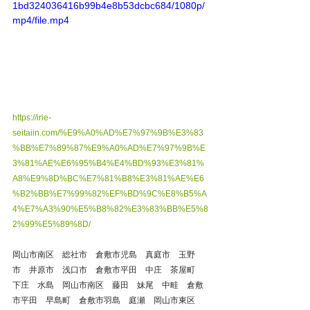
1bd324036416b99b4e8b53dcbc684/1080p/
mp4/file.mp4
https://irie-
seitaiin.com/%E9%A0%AD%E7%97%9B%E3%83
%BB%E7%89%87%E9%A0%AD%E7%97%9B%E
3%81%AE%E6%95%B4%E4%BD%93%E3%81%
A8%E9%8D%BC%E7%81%B8%E3%81%AE%E6
%B2%BB%E7%99%82%EF%BD%9C%E8%B5%A
4%E7%A3%90%E5%B8%82%E3%83%BB%E5%8
2%99%E5%89%8D/
岡山市南区　総社市　倉敷市児島　真庭市　玉野
市　井原市　浅口市　倉敷市平田　中庄　茶屋町　
下庄　水島　岡山市南区　藤田　妹尾　中畦　倉敷
市平田　早島町　倉敷市羽島　庭瀬　岡山市東区　