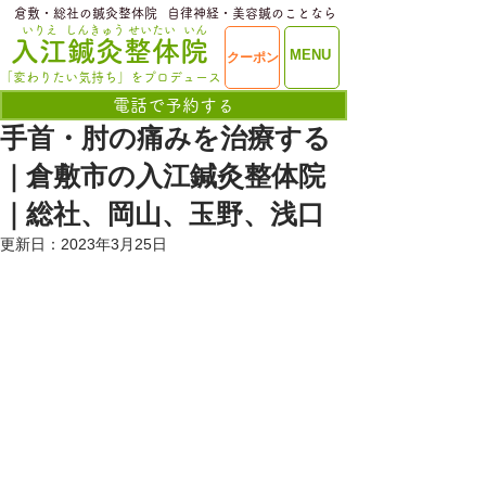
​倉敷・総社の鍼灸整体院
​自律神経・美容鍼のことなら
いりえ
しんきゅう
せいたい
いん
​入江鍼灸整体院
ME
MENU
クーポン
NU
「変わりたい気持ち」をプロデュース
電話で予約する
手首・肘の痛みを治療する
｜倉敷市の入江鍼灸整体院
｜総社、岡山、玉野、浅口
更新日：
2023年3月25日