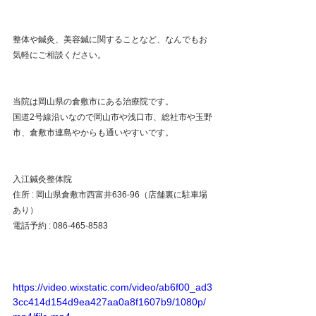
整体や鍼灸、美容鍼に関することなど、なんでもお
気軽にご相談ください。
当院は岡山県の倉敷市にある治療院です。
国道2号線沿いなので岡山市や浅口市、総社市や玉野
市、倉敷市連島やからも通いやすいです。
入江鍼灸整体院
住所 : 岡山県倉敷市西富井636-96（店舗裏に駐車場
あり）
電話予約 : 086-465-8583
https://video.wixstatic.com/video/ab6f00_ad3
3cc414d154d9ea427aa0a8f1607b9/1080p/