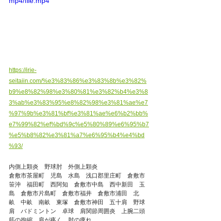
mp4/file.mp4
https://irie-
seitaiin.com/%e3%83%86%e3%83%8b%e3%82%
b9%e8%82%98%e3%80%81%e3%82%b4%e3%8
3%ab%e3%83%95%e8%82%98%e3%81%ae%e7
%97%9b%e3%81%bf%e3%81%ae%e6%b2%bb%
e7%99%82%ef%bd%9c%e5%80%89%e6%95%b7
%e5%b8%82%e3%81%a7%e6%95%b4%e4%bd
%93/
内側上顆炎　野球肘　外側上顆炎
倉敷市茶屋町　児島　水島　浅口郡里庄町　倉敷市
笹沖　福田町　西阿知　倉敷市中島　西中新田　玉
島　倉敷市片島町　倉敷市福井　倉敷市浦田　北
畝　中畝　南畝　東塚　倉敷市神田　五十肩　野球
肩　バドミントン　卓球　肩関節周囲炎　上腕二頭
筋の拘縮　肩が疼く　肘の痺れ