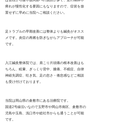
は普段から腰や股関節への負担が多く、足の痛みや
痺れが慢性化する要因にもなりますので、症状を放
置せずに早めに当院へご相談ください。
足トラブルの早期改善には整体よりも鍼灸がオスス
メです。炎症の再燃を防ぎながらアプローチが可能
です。
入江鍼灸整体院では、肩こり片頭痛の根本改善はも
ちろん、眩暈、ぎっくり背中、膝痛、不眠症、自律
神経失調症、吐き気、足の怠さ・倦怠感などご相談
も受け付けております。
当院は岡山県の倉敷市にある治療院です。
国道2号線沿いなので玉野市や岡山市南区、倉敷市の
児島や玉島、浅口市や総社市からも通うことが可能
です。