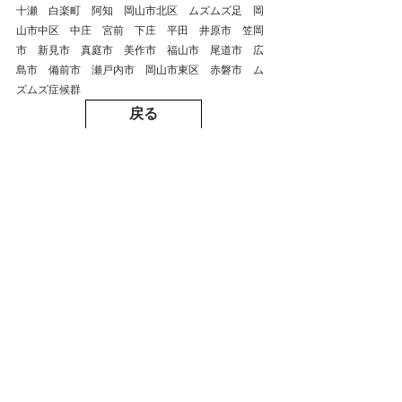
十瀬　白楽町　阿知　岡山市北区　ムズムズ足　岡
山市中区　中庄　宮前　下庄　平田　井原市　笠岡
市　新見市　真庭市　美作市　福山市　尾道市　広
島市　備前市　瀬戸内市　岡山市東区　赤磐市　ム
ズムズ症候群
戻る