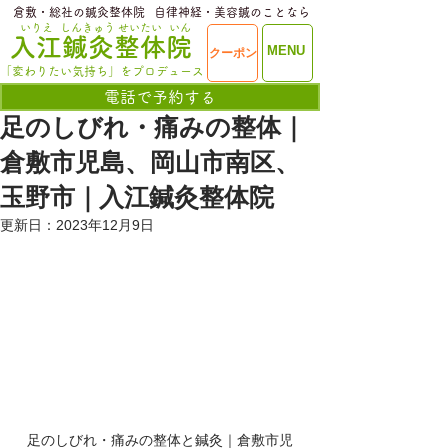
​倉敷・総社の鍼灸整体院
​自律神経・美容鍼のことなら
いりえ
しんきゅう
せいたい
いん
​入江鍼灸整体院
ME
MENU
クーポン
NU
「変わりたい気持ち」をプロデュース
電話で予約する
足のしびれ・痛みの整体｜
倉敷市児島、岡山市南区、
玉野市｜入江鍼灸整体院
更新日：
2023年12月9日
足のしびれ・痛みの整体と鍼灸｜倉敷市児