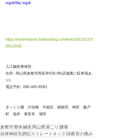
mp4/file.mp4
https://irieshinkyuin.hatenablog.com/entry/2023/12/3
0/015506
入江鍼灸整体院
住所 : 岡山県倉敷市西富井636-96(店舗裏に駐車場あ
り)
電話予約 : 086-465-8583
ぎっくり腰　片頭痛　不眠症　鶴新田　神田　藤戸
町　福井　東富井　浦田
倉敷市
整体
鍼灸
岡山県
肩こり
腰痛
自律神経失調症
ストレートネック
頭痛
首の痛み