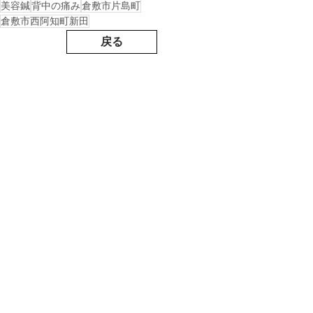
美容鍼
背中の痛み
倉敷市片島町
倉敷市西阿知町新田
戻る