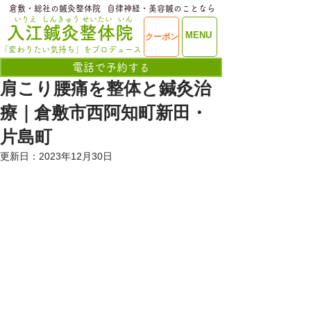
​倉敷・総社の鍼灸整体院
​自律神経・美容鍼のことなら
いりえ
しんきゅう
せいたい
いん
​入江鍼灸整体院
ME
MENU
クーポン
NU
「変わりたい気持ち」をプロデュース
電話で予約する
肩こり腰痛を整体と鍼灸治
療｜倉敷市西阿知町新田・
片島町
更新日：
2023年12月30日