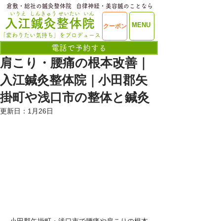
​倉敷・総社の鍼灸整体院
​自律神経・美容鍼のことなら
いりえ
しんきゅう
せいたい
いん
​入江鍼灸整体院
ME
MENU
クーポン
NU
「変わりたい気持ち」をプロデュース
電話で予約する
肩こり・腰痛の根本改善｜
入江鍼灸整体院｜小田郡矢
掛町や浅口市の整体と鍼灸
更新日：
1月26日
小田郡矢掛町・浅口市で腰痛や肩こりの根本