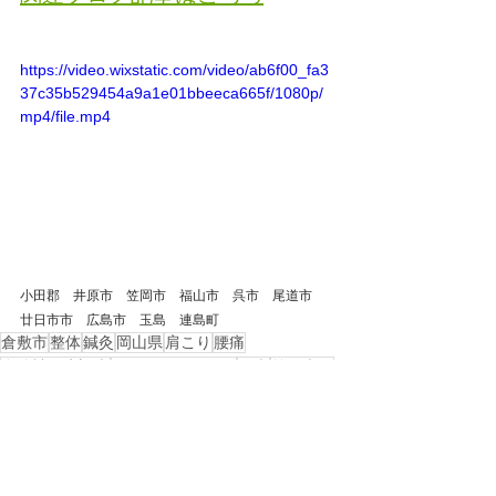
https://video.wixstatic.com/video/ab6f00_fa3
37c35b529454a9a1e01bbeeca665f/1080p/
mp4/file.mp4
小田郡　井原市　笠岡市　福山市　呉市　尾道市　
廿日市市　広島市　玉島　連島町
倉敷市
整体
鍼灸
岡山県
肩こり
腰痛
自律神経失調症
ストレートネック
頭痛
首の痛み
美容鍼
浅口市
慢性腰痛
矢掛
戻る