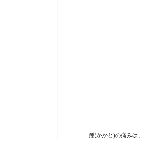
踵(かかと)の痛み