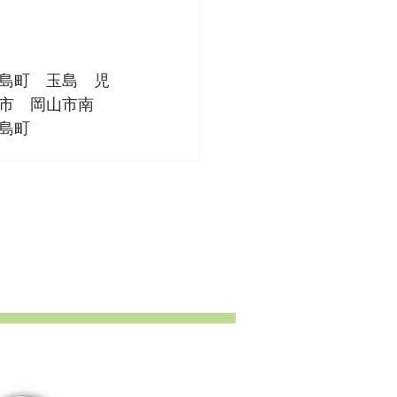
島町　玉島　児
市　岡山市南
島町