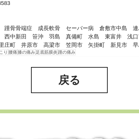
8583
　踵骨骨端症　成長軟骨　セーバー病　倉敷市中島　連
　西中新田　笹沖　羽島　真備町　水島　東富井　浅口
里庄町　井原市　高梁市　笠岡市　矢掛町　新見市　早
こり
腰痛
膝の痛み
足底筋膜炎
踵の痛み
戻る