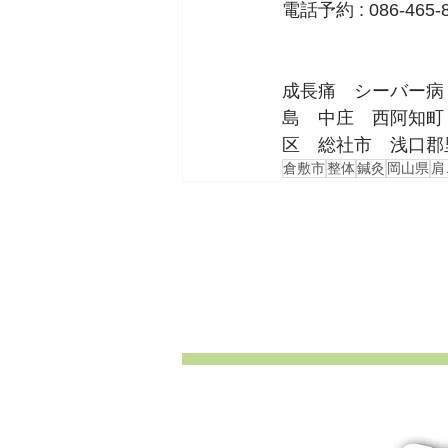
電話予約 : 086-465-
成長痛　シーバー病
島　中庄　西阿知町
区　総社市　浅口郡
倉敷市
整体
鍼灸
岡山県
肩