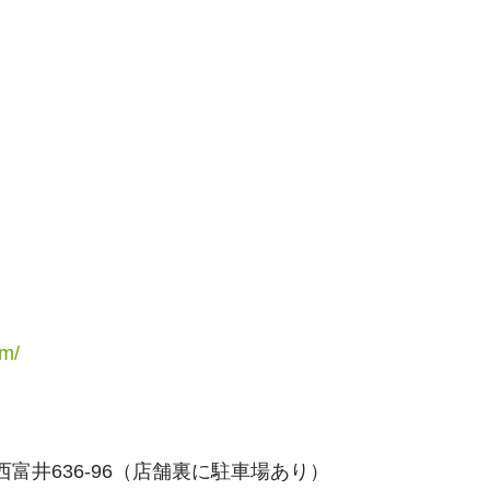
om/
西富井636-96（店舗裏に駐車場あり）