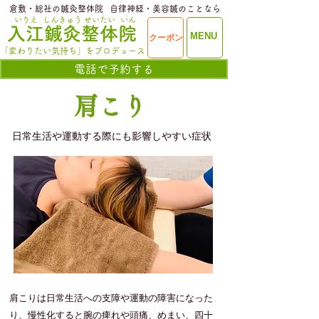
​倉敷・総社の鍼灸整体院
​自律神経・美容鍼のことなら
いりえ
しんきゅう
せいたい
いん
​入江鍼灸整体院
ME
MENU
クーポン
NU
「変わりたい気持ち」をプロデュース
電話で予約する
​肩こり
​日常生活や運動する際にも影響しやすい症状
肩こりは日常生活への支障や運動の障害になった
り、慢性化すると腕の痺れや頭痛、めまい、四十