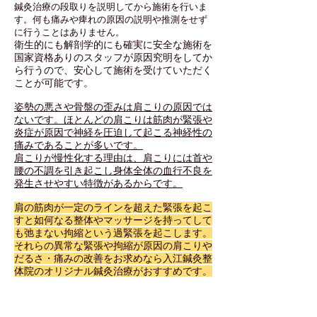
鍼灸治療の段取りを説明してから施術を行いま
す。何も痛みや痺れの原因の説明や推測をせず
に行うことはありません。
衛生的にも解剖学的にも確実に安全な施術を
国家資格ありのスタッフが原因究明をしてか
ら行うので、安心して施術を受けていただく
ことが可能です。
姿勢の悪さや骨盤の歪みは肩こりの原因では
ないです。ほとんどの肩こりは筋肉が緊張や
炎症が原因で神経を圧迫して起こる神経性の
痛みであることが多いです。
肩こりが慢性化する理由は、肩こりには首や
腰の不調を引き起こし身体全体の血行不良を
発生させやすい特徴があるからです。
肩の筋肉が一定のラインを超えた緊張を起こ
すと如何なる整体やマッサージを持ってして
も弛まない拘縮という過緊張を起こします。
それらの異常な緊張や拘縮が原因の肩こりや
だるさ・痛みの改善をお求めなら入江鍼灸整
体院のオリジナル鍼灸治療がおすすめです。