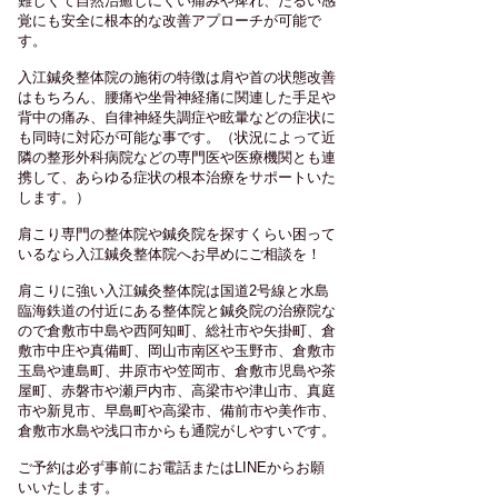
難しくて自然治癒しにくい痛みや痺れ、だるい感
覚にも安全に根本的な改善アプローチが可能で
す。
入江鍼灸整体院の施術の特徴は肩や首の状態改善
はもちろん、腰痛や坐骨神経痛に関連した
手足や
背中の痛み、自律神経失調症や眩暈などの症状に
も同時に対応が可能な事です。（状況によって近
隣の整形外科
病院などの専門医や医療機関とも連
携して、あらゆる症状の根本治療をサポートいた
します。）
肩こり専門の整体院や鍼灸院を探すくらい困って
いるなら入江鍼灸整体院へお早めにご相談を！
肩こりに強い入江鍼灸整体院は国道2号線と水島
臨海鉄道の付近にある整体院と鍼灸院の治療院な
ので倉敷市中島や西阿知町、総社市や矢掛町、倉
敷市中庄や真備町、岡山市南区や玉野市、倉敷市
玉島や連島町、井原市や笠岡市、倉敷市児島や茶
屋町、赤磐市や瀬戸内市、高梁市や津山市、真庭
市や新見市、早島町や高梁市、備前市や美作市、
倉敷市水島や浅口市からも通院がしやすいです。
​ご予約は必ず事前にお電話またはLINEからお願
いいたします。