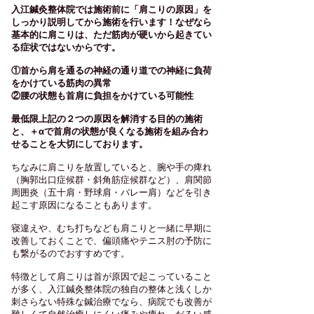
入江鍼灸整体院では施術前に「肩こりの原因」を
しっかり説明してから施術を行います！
なぜなら
基本的に肩こりは、ただ筋肉が硬いから起きてい
る症状ではないからです。
①首から肩を通るの神経の通り道での神経に負荷
をかけている筋肉の異常
②腰の状態も首肩に負担をかけている可能性
最低限上記の２つの原因を解消する目的の施術
と、＋αで首肩の状態が良くなる施術を組み合わ
せることを大切にしております。
ちなみに肩こりを放置していると、腕や手の痺れ
（胸郭出口症候群・斜角筋症候群など）、肩関節
周囲炎（五十肩・野球肩・バレー肩）などを引き
起こす原因になることもあります。
寝違えや、むち打ちなども肩こりと一緒に早期に
改善しておくことで、偏頭痛やテニス肘の予防に
も繋がるのでおすすめです。
特徴として肩こりは首が原因で起こっていること
が多く、
​入江鍼灸整体院の独自の整体と浅くしか
刺さらない特殊な鍼治療でなら、病院でも改善が