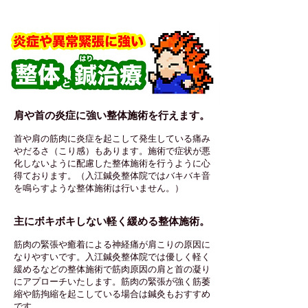
他の整体院（整骨院）との違い
肩や首の炎症に強い整体施術を行えます。
首や肩の筋肉に炎症を起こして発生している痛み
やだるさ（こり感）もあります。施術で症状が悪
化しないように配慮した整体施術を行うように心
得ております。（入江鍼灸整体院ではバキバキ音
を鳴らすような整体施術は行いません。）
主にボキボキしない軽く緩める整体施術。
筋肉の緊張や癒着による神経痛が肩こりの原因に
なりやすいです。入江鍼灸整体院では優しく軽く
緩めるなどの整体施術で筋肉原因の肩と首の凝り
にアプローチいたします。筋肉の緊張が強く筋萎
縮や筋拘縮を起こしている場合は鍼灸もおすすめ
です。