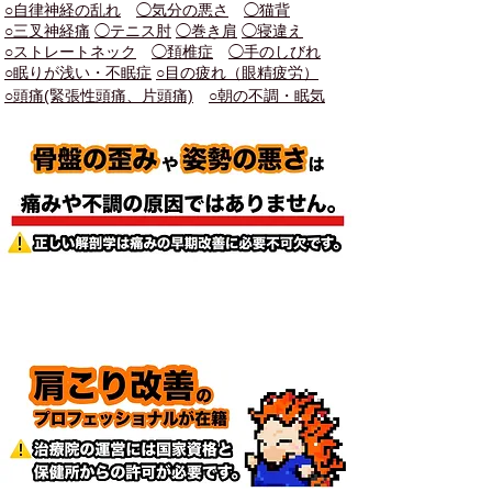
○自律神経の乱れ
◯気分の悪さ
◯猫背
○三叉神経痛
◯テニス肘
◯巻き肩
◯寝違え
○ストレートネック
◯頚椎症
◯手のしびれ
○眠りが浅い・不眠症
○目の疲れ（眼精疲労）
○頭痛(緊張性頭痛、片頭痛)
○朝の不調・眠気
他の治療院との違い