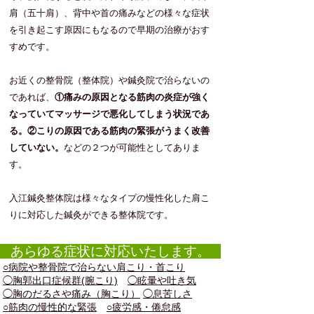
肩（五十肩）、背中や首の痛みなどの様々な症状
を引き起こす原因にもなるので早期の治療がおす
すめです。
お近くの整骨院（整体院）や鍼灸院で治らないの
であれば、
①痛みの原因となる筋肉の炎症が強く
なっていてマッサージで悪化してしまう状況であ
る。②こりの原因である筋肉の緊張がうまく改善
していない。
などの２つが可能性としてありま
す。
​入江鍼灸整体院は様々なタイプの慢性化した肩こ
りに対応した鍼灸ができる整体院です。
あらゆる症状に対応いたします。
○病院や整骨院で治らない肩こり・首こり
◯胸郭出口症候群(腕こり)
◯眩暈や吐き気
◯胸のだるさや痛み（胸こり）
◯息苦しさ
○筋肉の慢性的な緊張
○疲労感・倦怠感