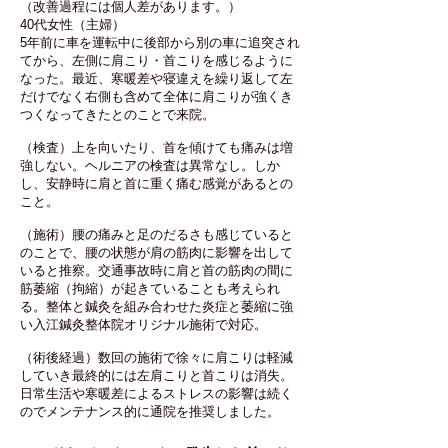
（改善過程には個人差があります。）
40代女性（主婦）
5年前に車を運転中に後部から別の車に追突され
てから、左側に肩こり・首こりを感じるように
なった。最近、寒暖差や寝違えを繰り返して左
だけでなく右側も含めて全体に肩こりが強くき
つくなってきたとのことで来院。
（検査）上を向いたり、首を傾けても痛みは増
強しない。ヘルニアの検査は異常なし。しか
し、安静時に肩と首に重く痛む感覚があるとの
こと。
（施術）腰の痛みと足のだるさも感じていると
のことで、腰の状態が肩の筋肉に影響を出して
いると推察。交通事故時に肩と首の筋肉の間に
筋萎縮（拘縮）が起きていることも考えられ
る。整体と鍼灸を組み合わせた炎症と萎縮に強
い入江鍼灸整体院オリジナル施術で対応。
​（術後経過）数回の施術で徐々に肩こりは軽減
していき最終的には左肩こりと首こりは消失。
日常生活や寒暖差によるストレスの影響は続く
のでメンテナンス的に通院を推奨しました。