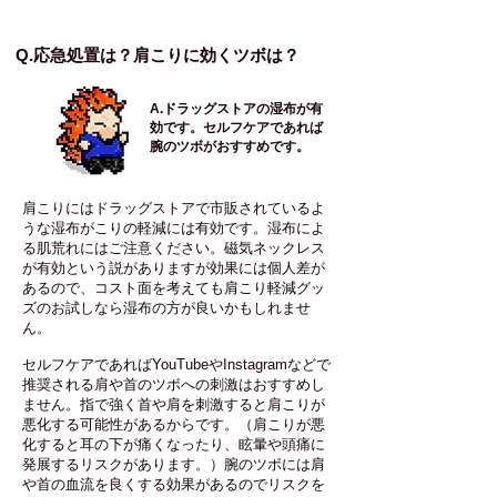
Q.応急処置は？肩こりに効くツボは？
​A.ドラッグストアの湿布が有
効です。セルフケアであれば
腕のツボがおすすめです。
肩こりにはドラッグストアで市販されているよ
うな湿布がこりの軽減には有効です。湿布によ
る肌荒れにはご注意ください。磁気ネックレス
が有効という説がありますが効果には個人差が
あるので、コスト面を考えても肩こり軽減グッ
ズのお試しなら湿布の方が良いかもしれませ
ん。
セルフケアであればYouTubeやInstagramなどで
推奨される肩や首のツボへの刺激はおすすめし
ません。指で強く首や肩を刺激すると肩こりが
悪化する可能性があるからです。（肩こりが悪
化すると耳の下が痛くなったり、眩暈や頭痛に
発展するリスクがあります。）腕のツボには肩
や首の血流を良くする効果があるのでリスクを