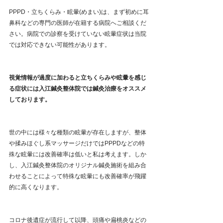
PPPD・立ちくらみ・眩暈(めまい)は、まず初めに耳
鼻科などの専門の医師が在籍する病院へご相談くだ
さい。病院での診察を受けていない眩暈症状は当院
では対応できない可能性があります。
視覚情報が過度に加わると立ちくらみや眩暈を感じ
る症状には入江鍼灸整体院では鍼灸治療をオススメ
しております。
世の中には様々な種類の眩暈が存在しますが、整体
や揉みほぐし系マッサージだけではPPPDなどの特
殊な眩暈には改善確率は低いと私は考えます。しか
し、入江鍼灸整体院のオリジナル鍼灸施術を組み合
わせることによって特殊な眩暈にも改善確率が飛躍
的に高くなります。
コロナ後遺症が流行して以降、頭痛や扁桃炎などの