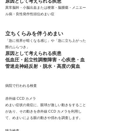
原因として考えられる疾患
異常脳幹・小脳出血または梗塞・脳腫瘍・メニエー
ル病・良性発作性頭位めまい症
立ちくらみを伴うめまい
「急に視界が暗くなる感じ」や「急に立ち上がった
際のふらつき」
原因として考えられる疾患
低血圧・起立性調整障害・心疾患・血
管迷走神経反射・脱水・高度の貧血
病院で行われる検査
赤外線 CCD カメラ
めまい症状の発症に、眼球が激しい動きをすること
があり、その動きを赤外線 CCD カメラを利用し
て、めまいによる眼の動きや揺れを調査します。
聴力検査