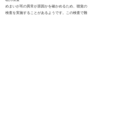
めまいが耳の異常が原因かを確かめるため、聴覚の
検査を実施することがあるようです。この検査で難
聴を伴うめまいかどうかを調べます。
重心動揺計
めまいにとふらつきについて、また重心の異常をチ
ェックし、それをコンピュータで分析して原因を探
ることがあるようです。
血液検査
貧血の有無や程度を判断し、また、止血機能など、
めまいと関連する要因を検査することがあるようで
す。
倉敷市
整体
鍼灸
岡山県
自律神経失調症
頭痛
岡山市
岡山市南区
めまい
PPPD
戻る