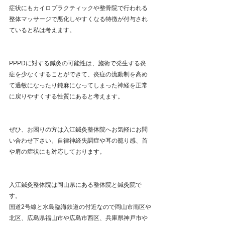
症状にもカイロプラクティックや整骨院で行われる
整体マッサージで悪化しやすくなる特徴が付与され
ていると私は考えます。
PPPDに対する鍼灸の可能性は、施術で発生する炎
症を少なくすることができて、炎症の流動制を高め
て過敏になったり鈍麻になってしまった神経を正常
に戻りやすくする性質にあると考えます。
ぜひ、お困りの方は入江鍼灸整体院へお気軽にお問
い合わせ下さい。自律神経失調症や耳の籠り感、首
や肩の症状にも対応しております。
入江鍼灸整体院は岡山県にある整体院と鍼灸院で
す。
国道2号線と水島臨海鉄道の付近なので岡山市南区や
北区、広島県福山市や広島市西区、兵庫県神戸市や