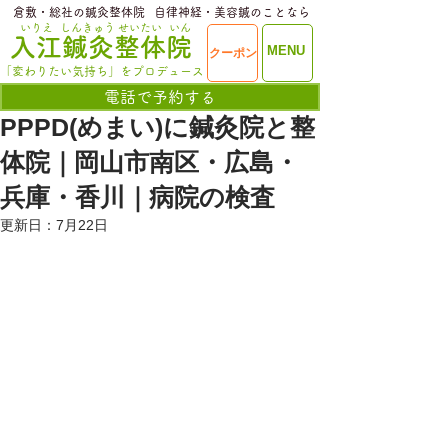
​倉敷・総社の鍼灸整体院
​自律神経・美容鍼のことなら
いりえ
しんきゅう
せいたい
いん
​入江鍼灸整体院
ME
MENU
クーポン
NU
「変わりたい気持ち」をプロデュース
電話で予約する
PPPD(めまい)に鍼灸院と整
体院｜岡山市南区・広島・
兵庫・香川｜病院の検査
更新日：
7月22日