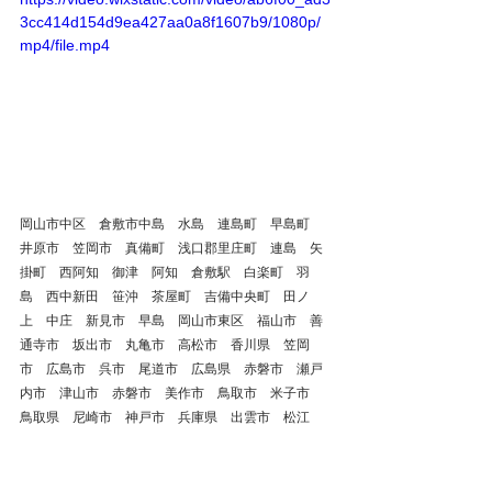
3cc414d154d9ea427aa0a8f1607b9/1080p/
mp4/file.mp4
岡山市中区　倉敷市中島　水島　連島町　早島町　
井原市　笠岡市　真備町　浅口郡里庄町　連島　矢
掛町　西阿知　御津　阿知　倉敷駅　白楽町　羽
島　西中新田　笹沖　茶屋町　吉備中央町　田ノ
上　中庄　新見市　早島　岡山市東区　福山市　善
通寺市　坂出市　丸亀市　高松市　香川県　笠岡
市　広島市　呉市　尾道市　広島県　赤磐市　瀬戸
内市　津山市　赤磐市　美作市　鳥取市　米子市　
鳥取県　尼崎市　神戸市　兵庫県　出雲市　松江
市　島根県　奈良県　京都府　東京都　大阪府　高
知県
倉敷市
整体
鍼灸
岡山県
鼻
鼻炎
鼻の痛み