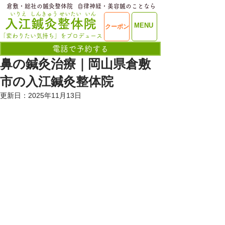
​倉敷・総社の鍼灸整体院
​自律神経・美容鍼のことなら
いりえ
しんきゅう
せいたい
いん
​入江鍼灸整体院
ME
MENU
クーポン
NU
「変わりたい気持ち」をプロデュース
電話で予約する
鼻の鍼灸治療｜岡山県倉敷
市の入江鍼灸整体院
更新日：
2025年11月13日