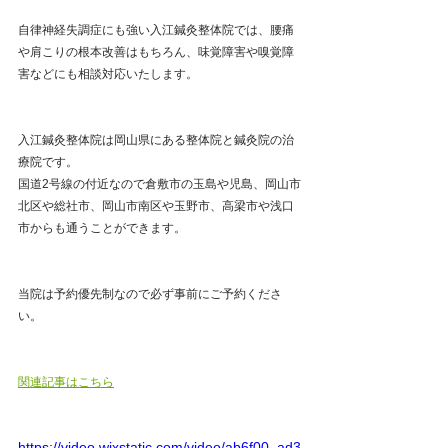
自律神経失調症にも強い入江鍼灸整体院では、腰痛
や肩こりの根本改善はもちろん、味覚障害や嗅覚障
害などにも相談対応いたします。
入江鍼灸整体院は岡山県にある整体院と鍼灸院の治
療院です。
国道2号線の付近なので倉敷市の玉島や児島、岡山市
北区や総社市、岡山市南区や玉野市、高梁市や浅口
市からも通うことができます。
当院は予約優先制なので必ず事前にご予約くださ
い。
関連記事はこちら
https://video.wixstatic.com/video/ab6f00_ad3