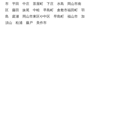
市　平田　中庄　茶屋町　下庄　水島　岡山市南
区　藤田　妹尾　中畦　早島町　倉敷市福田町　羽
島　庭瀬　岡山市東区や中区　早島町　福山市　加
須山　粒浦　藤戸　美作市
倉敷市
整体
鍼灸
岡山県
肩こり
腰痛
自律神経失調症
ストレートネック
頭痛
首の痛み
岡山市
総社市
美容鍼
浅口市
自律神経
ぎっくり腰
玉野市
玉島
五十肩
不眠症
四十肩
坐骨神経痛
井原市
背中の痛み
新見市
笠岡市
矢掛町
真庭市
吉備中央町
首痛
戻る