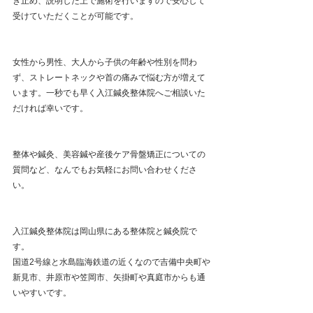
き止め、説明した上で施術を行いますので安心して
受けていただくことが可能です。
女性から男性、大人から子供の年齢や性別を問わ
ず、ストレートネックや首の痛みで悩む方が増えて
います。一秒でも早く入江鍼灸整体院へご相談いた
だければ幸いです。
整体や鍼灸、美容鍼や産後ケア骨盤矯正についての
質問など、なんでもお気軽にお問い合わせくださ
い。
入江鍼灸整体院は岡山県にある整体院と鍼灸院で
す。
国道2号線と水島臨海鉄道の近くなので吉備中央町や
新見市、井原市や笠岡市、矢掛町や真庭市からも通
いやすいです。