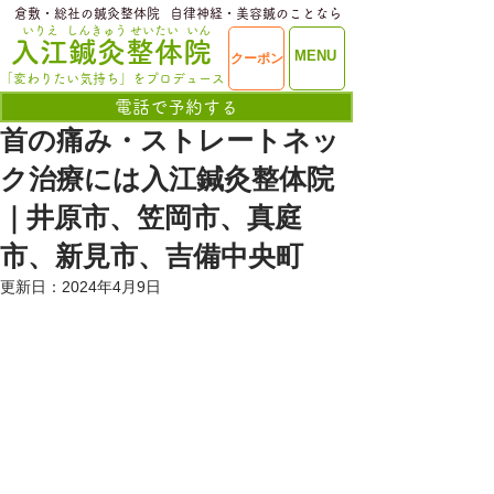
​倉敷・総社の鍼灸整体院
​自律神経・美容鍼のことなら
いりえ
しんきゅう
せいたい
いん
​入江鍼灸整体院
ME
MENU
クーポン
NU
「変わりたい気持ち」をプロデュース
電話で予約する
首の痛み・ストレートネッ
ク治療には入江鍼灸整体院
｜井原市、笠岡市、真庭
市、新見市、吉備中央町
更新日：
2024年4月9日