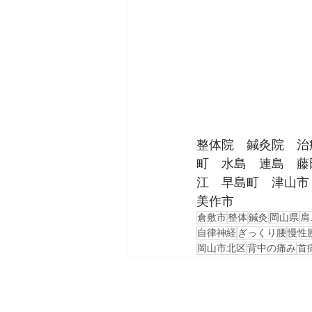
整体院　鍼灸院　治
町　水島　連島　藤
江　早島町　津山市
美作市
倉敷市
整体
鍼灸
岡山県
肩
自律神経
ぎっくり腰
慢性
岡山市北区
背中の痛み
首