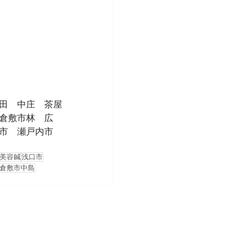
田　中庄　茶屋
倉敷市林　広
市　瀬戸内市　
美容鍼
浅口市
倉敷市中島