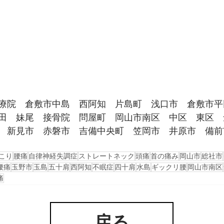
療院　倉敷市中島　西阿知　片島町　浅口市　倉敷市平
田　妹尾　接骨院　問屋町　岡山市南区　中区　東区　
　新見市　赤磐市　吉備中央町　笠岡市　井原市　備前
こり
腰痛
自律神経失調症
ストレートネック
頭痛
首の痛み
岡山市
総社市
腰痛
玉野市
玉島
五十肩
西阿知
不眠症
四十肩
水島
ギックリ腰
岡山市南区
痛
戻る