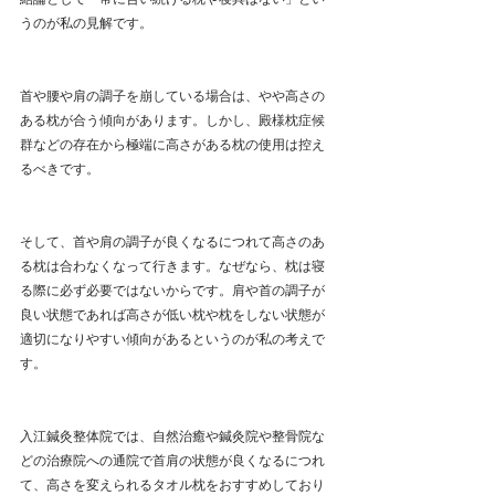
うのが私の見解です。
首や腰や肩の調子を崩している場合は、やや高さの
ある枕が合う傾向があります。しかし、殿様枕症候
群などの存在から極端に高さがある枕の使用は控え
るべきです。
そして、首や肩の調子が良くなるにつれて高さのあ
る枕は合わなくなって行きます。なぜなら、枕は寝
る際に必ず必要ではないからです。肩や首の調子が
良い状態であれば高さが低い枕や枕をしない状態が
適切になりやすい傾向があるというのが私の考えで
す。
入江鍼灸整体院では、自然治癒や鍼灸院や整骨院な
どの治療院への通院で首肩の状態が良くなるにつれ
て、高さを変えられるタオル枕をおすすめしており