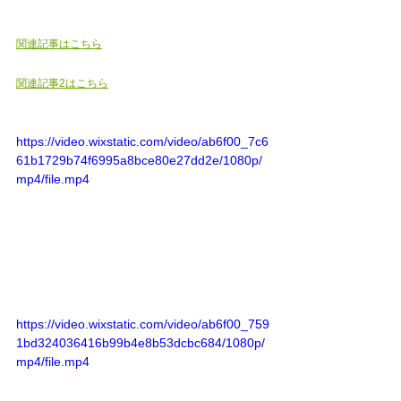
関連記事はこちら
関連記事2はこちら
https://video.wixstatic.com/video/ab6f00_7c6
61b1729b74f6995a8bce80e27dd2e/1080p/
mp4/file.mp4
https://video.wixstatic.com/video/ab6f00_759
1bd324036416b99b4e8b53dcbc684/1080p/
mp4/file.mp4