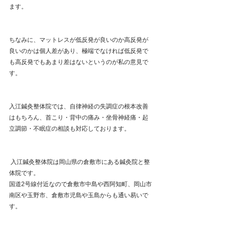
ます。
ちなみに、マットレスが低反発が良いのか高反発が
良いのかは個人差があり、極端でなければ低反発で
も高反発でもあまり差はないというのが私の意見で
す。
入江鍼灸整体院では、自律神経の失調症の根本改善
はもちろん、首こり・背中の痛み・坐骨神経痛・起
立調節・不眠症の相談も対応しております。
 入江鍼灸整体院は岡山県の倉敷市にある鍼灸院と整
体院です。
国道2号線付近なので倉敷市中島や西阿知町、岡山市
南区や玉野市、倉敷市児島や玉島からも通い易いで
す。