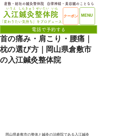
​倉敷・総社の鍼灸整体院
​自律神経・美容鍼のことなら
いりえ
しんきゅう
せいたい
いん
​入江鍼灸整体院
ME
MENU
クーポン
NU
「変わりたい気持ち」をプロデュース
電話で予約する
首の痛み・肩こり・腰痛｜
枕の選び方｜岡山県倉敷市
の入江鍼灸整体院
岡山県倉敷市の整体と鍼灸の治療院である入江鍼灸