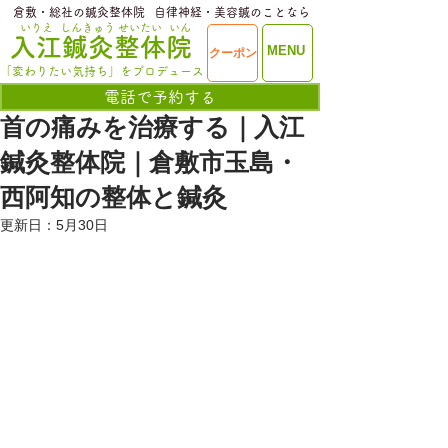
​倉敷・総社の鍼灸整体院
​自律神経・美容鍼のことなら
いりえ
しんきゅう
せいたい
いん
​入江鍼灸整体院
ME
MENU
クーポン
NU
「変わりたい気持ち」をプロデュース
電話で予約する
首の痛みを治療する｜入江
鍼灸整体院｜倉敷市玉島・
西阿知の整体と鍼灸
更新日：
5月30日