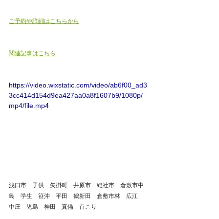
ご予約や詳細はこちらから
関連記事はこちら
https://video.wixstatic.com/video/ab6f00_ad3
3cc414d154d9ea427aa0a8f1607b9/1080p/
mp4/file.mp4
浅口市　子供　矢掛町　井原市　総社市　倉敷市中
島　学生　笹沖　平田　鶴新田　倉敷市林　広江　
中庄　児島　神田　真備　首こり