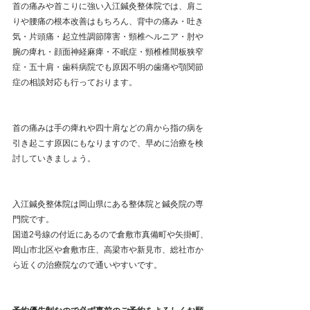
首の痛みや首こりに強い入江鍼灸整体院では、肩こ
りや腰痛の根本改善はもちろん、背中の痛み・吐き
気・片頭痛・起立性調節障害・頸椎ヘルニア・肘や
腕の痺れ・顔面神経麻痺・不眠症・頸椎椎間板狭窄
症・五十肩・歯科病院でも原因不明の歯痛や顎関節
症の相談対応も行っております。
首の痛みは手の痺れや四十肩などの肩から指の病を
引き起こす原因にもなりますので、早めに治療を検
討していきましょう。
入江鍼灸整体院は岡山県にある整体院と鍼灸院の専
門院です。
国道2号線の付近にあるので倉敷市真備町や矢掛町、
岡山市北区や倉敷市庄、高梁市や新見市、総社市か
ら近くの治療院なので通いやすいです。