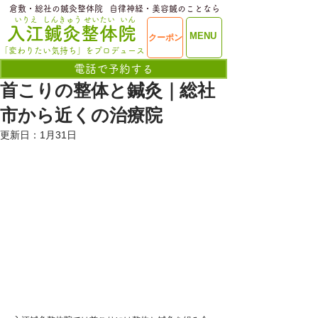
​倉敷・総社の鍼灸整体院
​自律神経・美容鍼のことなら
いりえ
しんきゅう
せいたい
いん
​入江鍼灸整体院
ME
MENU
クーポン
NU
「変わりたい気持ち」をプロデュース
電話で予約する
首こりの整体と鍼灸｜総社
市から近くの治療院
更新日：
1月31日