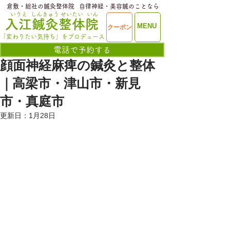
​倉敷・総社の鍼灸整体院
​自律神経・美容鍼のことなら
いりえ
しんきゅう
せいたい
いん
​入江鍼灸整体院
ME
MENU
クーポン
NU
「変わりたい気持ち」をプロデュース
電話で予約する
顔面神経麻痺の鍼灸と整体
｜高梁市・津山市・新見
市・真庭市
更新日：
1月28日