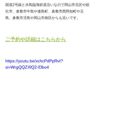
国道2号線と水島臨海鉄道沿いなので岡山市北区や総
社市、倉敷市中島や連島町、倉敷市西阿知町や玉
島、倉敷市児島や岡山市南区からも近いです。
ご予約や詳細はこちらから
https://youtu.be/xchcPdPpRvI?
si=WrgQQZXlQ2-Elbo4
倉敷市
整体
鍼灸
高梁市
新見市
津山市
真庭市
顔面神経麻痺
三叉神経痛
戻る