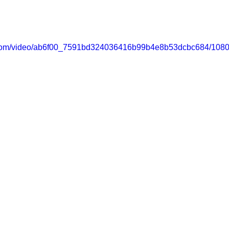
ic.com/video/ab6f00_7591bd324036416b99b4e8b53dcbc684/1080