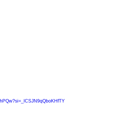
r0JthPQw?si=_lCSJN9qQboKHfTY