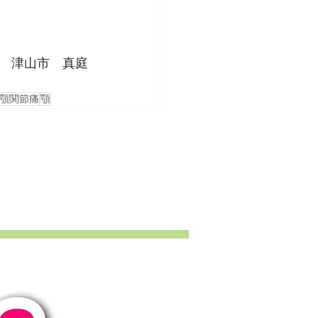
　津山市　真庭
顎関節痛
顎