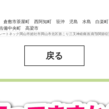
　倉敷市茶屋町　西阿知町　笹沖　児島　水島　白楽町
吉備中央町　高梁市
レートネック
岡山市
総社市
岡山市北区
首こり
三叉神経痛
首
肩
顎関節症
戻る