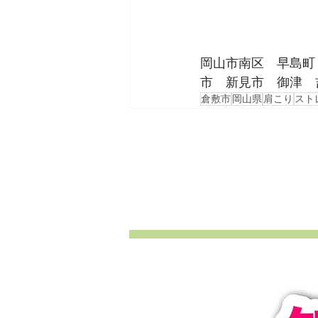
岡山市南区　早島町
市　新見市　御津　
倉敷市
岡山県
肩こり
スト