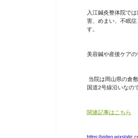
入江鍼灸整体院では
害、めまい、不眠症
す。
美容鍼や産後ケアの
 当院は岡山県の倉
国道2号線沿いなの
関連記事はこちら
https://video.wixstat