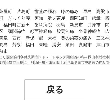
茶屋町　片島町　歯茎の腫れ　膝の痛み　早島　高梁市
町　ぎっくり腰　阿知　浜ノ茶屋　西阿知町　眩暈　股
　福田町古新田　歯科病院　羽島　新見市　井原市　問
区　顎関節症　顔面神経痛　股関節痛　坐骨神経痛　広
芳泉　西市　新保　郡　大福　奥の歯茎の痛み　三叉神
箕島　芳泉　福田　東畦　浦安　泉田　真庭市　津山市
前市
こり
腰痛
自律神経失調症
ストレートネック
頭痛
首の痛み
岡山市
総社市
腰痛
玉野市
玉島
五十肩
西阿知
不眠症
四十肩
児島
倉敷市中島
歯の痛み
顎
戻る