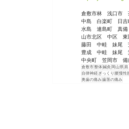
倉敷市林　浅口市　
中島　白楽町　日吉
水島　連島町　真備
山市北区　中区　東
藤田　中畦　妹尾　
豊成　中畦　妹尾　
中央町　笠岡市　備
倉敷市
整体
鍼灸
岡山県
肩
自律神経
ぎっくり腰
慢性
奥歯の痛み
歯茎の痛み