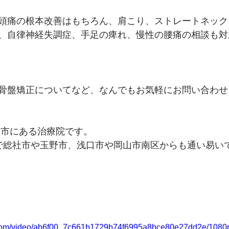
頭痛の根本改善はもちろん、肩こり、ストレートネック
、自律神経失調症、手足の痺れ、慢性の腰痛の相談も対
骨盤矯正についてなど、なんでもお気軽にお問い合わせ
敷市にある治療院です。
で総社市や玉野市、浅口市や岡山市南区からも通い易いです
ic.com/video/ab6f00_7c661b1729b74f6995a8bce80e27dd2e/1080p