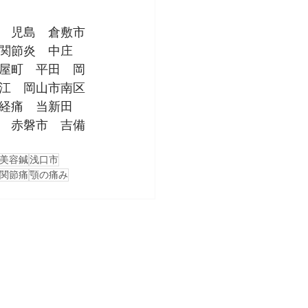
　児島　倉敷市
関節炎　中庄　
屋町　平田　岡
江　岡山市南区
経痛　当新田　
　赤磐市　吉備
美容鍼
浅口市
関節痛
顎の痛み