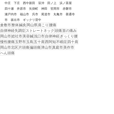
中庄　下庄　西中新田　笹沖　田ノ上　浜ノ茶屋　
四十瀬　井原市　矢掛町　神田　笠岡市　赤磐市　
瀬戸内市　福山市　呉市　尾道市　丸亀市　善通寺
市　坂出市　ギックリ背中
倉敷市
整体
鍼灸
岡山県
肩こり
腰痛
自律神経失調症
ストレートネック
頭痛
首の痛み
岡山市
総社市
美容鍼
浅口市
自律神経
ぎっくり腰
慢性腰痛
玉野市
玉島
五十肩
西阿知
不眠症
四十肩
岡山市北区
片頭痛
偏頭痛
津山市
真庭市
美作市
へん頭痛
戻る