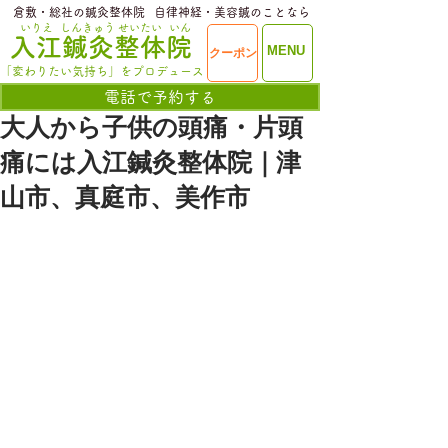
​倉敷・総社の鍼灸整体院
​自律神経・美容鍼のことなら
いりえ
しんきゅう
せいたい
いん
​入江鍼灸整体院
ME
MENU
クーポン
NU
「変わりたい気持ち」をプロデュース
電話で予約する
大人から子供の頭痛・片頭
痛には入江鍼灸整体院｜津
山市、真庭市、美作市