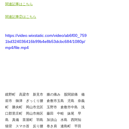
関連記事はこちら
関連記事②はこちら
https://video.wixstatic.com/video/ab6f00_759
1bd324036416b99b4e8b53dcbc684/1080p/
mp4/file.mp4
鏡野町　高梁市　新見市　膝の痛み　股関節痛　備
前市　御津　ぎっくり腰　倉敷市玉島　児島　奈義
町　勝央町　岡山市北区　玉野市　倉敷市中島　浅
口郡里庄町　岡山市南区　藤田　中畦　妹尾　早
島　真備　茶屋町　羽島　加須山　水島　西阿知　
猫背　スマホ首　反り腰　巻き肩　連島町　平田　