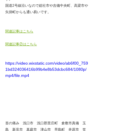
国道2号線沿いなので総社市や吉備中央町、高梁市や
矢掛町からも通い易いです。   
関連記事はこちら
関連記事②はこちら
https://video.wixstatic.com/video/ab6f00_759
1bd324036416b99b4e8b53dcbc684/1080p/
mp4/file.mp4
首の痛み　浅口市　浅口郡里庄町　倉敷市真備　玉
島　新見市　真庭市　津山市　早島町　井原市　笠