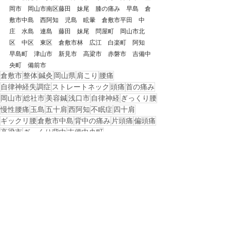
岡市　岡山市南区藤田　妹尾　膝の痛み　早島　倉
敷市中島　西阿知　児島　眩暈　倉敷市平田　中
庄　水島　連島　藤田　妹尾　問屋町　岡山市北
区　中区　東区　倉敷市林　広江　白楽町　阿知　
早島町　津山市　新見市　高梁市　赤磐市　吉備中
央町　備前市
倉敷市
整体
鍼灸
岡山県
肩こり
腰痛
自律神経失調症
ストレートネック
頭痛
首の痛み
岡山市
総社市
美容鍼
浅口市
自律神経
ぎっくり腰
慢性腰痛
玉島
五十肩
西阿知
不眠症
四十肩
ギックリ腰
倉敷市中島
背中の痛み
片頭痛
偏頭痛
高梁市
ぎっくり背中
吉備中央町
戻る