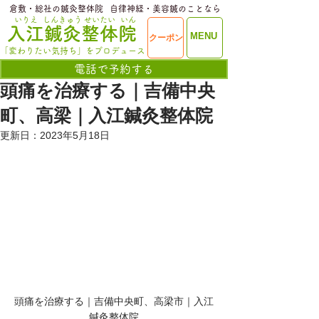
​倉敷・総社の鍼灸整体院
​自律神経・美容鍼のことなら
いりえ
しんきゅう
せいたい
いん
​入江鍼灸整体院
ME
MENU
クーポン
NU
「変わりたい気持ち」をプロデュース
電話で予約する
頭痛を治療する｜吉備中央
町、高梁｜入江鍼灸整体院
更新日：
2023年5月18日
頭痛を治療する｜吉備中央町、高梁市｜入江
鍼灸整体院