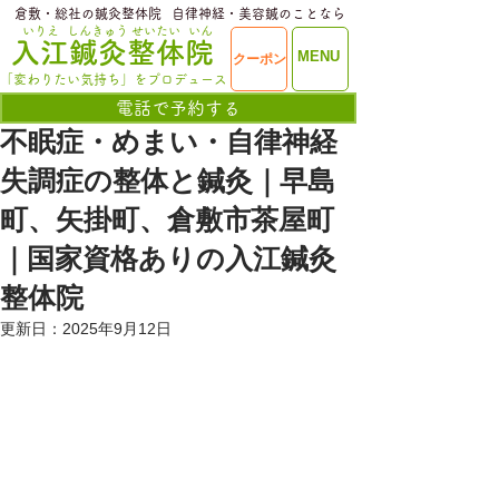
​倉敷・総社の鍼灸整体院
​自律神経・美容鍼のことなら
いりえ
しんきゅう
せいたい
いん
​入江鍼灸整体院
ME
MENU
クーポン
NU
「変わりたい気持ち」をプロデュース
電話で予約する
不眠症・めまい・自律神経
失調症の整体と鍼灸｜早島
町、矢掛町、倉敷市茶屋町
｜国家資格ありの入江鍼灸
整体院
更新日：
2025年9月12日