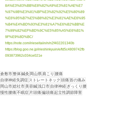
8A%E3%83%BB%E8%82%A9%E3%81%AE%E7
%97%9B%E3%81%BF%E3%82%92%E5%80%89
%E6%95%B7%E5%B8%82%E3%81%AE%E6%95
%B4%E4%BD%93%E3%81%A7%E6%B2%BB%E
7%99%82%EF%BD%9C%E5%85%A5%E6%B1%
9F%E9%8D%BC/
https://note.com/irieseitaiin/n/n2f402201340b
https://blog.goo.ne.jp/irieshinkyuin/e/fd5c4809742fb
093873962c034ce021e
倉敷市
整体
鍼灸
岡山県
肩こり
腰痛
自律神経失調症
ストレートネック
頭痛
首の痛み
岡山市
総社市
美容鍼
浅口市
自律神経
ぎっくり腰
慢性腰痛
不眠症
片頭痛
偏頭痛
起立性調節障害
矢掛町
めまい
矢掛
倉敷市茶屋町
早島町
都窪郡早島町
早島
不眠
小田郡矢掛町
戻る