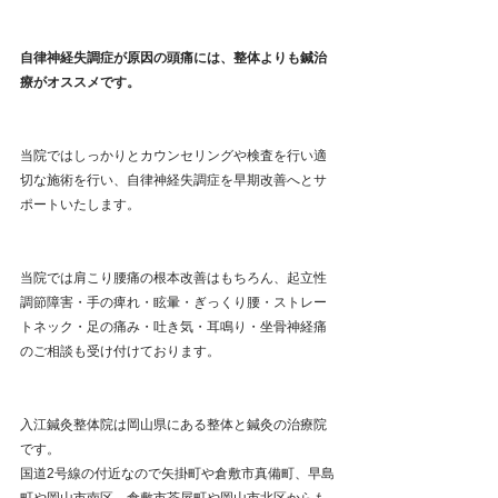
自律神経失調症が原因の頭痛には、整体よりも鍼治
療がオススメです。
当院ではしっかりとカウンセリングや検査を行い適
切な施術を行い、自律神経失調症を早期改善へとサ
ポートいたします。
当院では肩こり腰痛の根本改善はもちろん、起立性
調節障害・手の痺れ・眩暈・ぎっくり腰・ストレー
トネック・足の痛み・吐き気・耳鳴り・坐骨神経痛
のご相談も受け付けております。
入江鍼灸整体院は岡山県にある整体と鍼灸の治療院
です。
国道2号線の付近なので矢掛町や倉敷市真備町、早島
町や岡山市南区、倉敷市茶屋町や岡山市北区からも