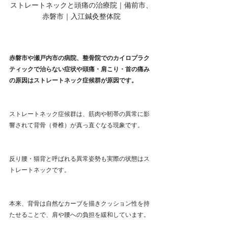
ストレートネックと頭痛の治療院｜備前市、
赤磐市｜入江鍼灸整体院
赤磐市や瀬戸内市の病院、整骨院でのカイロプラク
ティックで治らない症状や頭痛・肩こり・首の痛み
の原因はストレートネック症候群が原因です。
ストレートネック症候群は、筋肉や靭帯の異常に影
響されて背骨（脊椎）が真っ直ぐなる現象です。
反り腰・猫背と呼ばれる異常姿勢も実際の状態はス
トレートネックです。
本来、背骨は自然なカーブを描きクッション性を持
たせることで、肩や腰への負担を緩和しています。