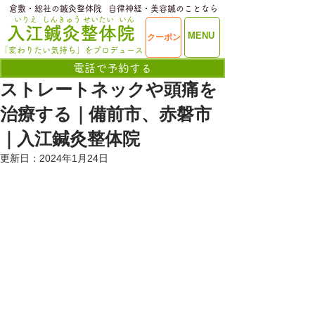
​倉敷・総社の鍼灸整体院
​自律神経・美容鍼のことなら
いりえ
しんきゅう
せいたい
いん
​入江鍼灸整体院
ME
MENU
クーポン
NU
「変わりたい気持ち」をプロデュース
電話で予約する
ストレートネックや頭痛を
治療する｜備前市、赤磐市
｜入江鍼灸整体院
更新日：
2024年1月24日