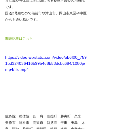
入江鍼灸整体院は岡山県にある整体と鍼灸の治療院
です。
国道2号線なので備前市や津山市、岡山市東区や中区
からも通い易いです。
関連記事はこちら
https://video.wixstatic.com/video/ab6f00_759
1bd324036416b99b4e8b53dcbc684/1080p/
mp4/file.mp4
鍼灸院　整体院　四十肩　奈義町　勝央町　久米　
美作市　総社市　高梁市　新見市　平田　玉島　児