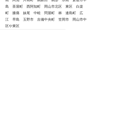
島　阿知　片島町　鶴新田　鶴形　水島　倉敷市中
島　茶屋町　西阿知町　岡山市北区　東区　白楽
町　膝痛　妹尾　中畦　問屋町　林　連島町　広
江　早島　玉野市　吉備中央町　笠岡市　岡山市中
区や東区
倉敷市
整体
鍼灸
岡山県
肩こり
腰痛
自律神経失調症
ストレートネック
頭痛
首の痛み
岡山市
総社市
美容鍼
浅口市
自律神経
ぎっくり腰
慢性腰痛
玉野市
五十肩
不眠症
四十肩
坐骨神経痛
片頭痛
偏頭痛
津山市
めまい
備前市
赤磐市
瀬戸内市
美作市
戻る