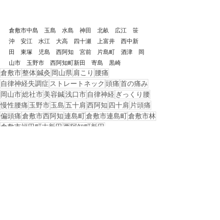
倉敷市中島　玉島　水島　神田　北畝　広江　笹
沖　安江　水江　大高　四十瀬　上富井　西中新
田　東塚　児島　西阿知　宮前　片島町　酒津　岡
山市　玉野市　西阿知町新田　寄島　黒崎
倉敷市
整体
鍼灸
岡山県
肩こり
腰痛
自律神経失調症
ストレートネック
頭痛
首の痛み
岡山市
総社市
美容鍼
浅口市
自律神経
ぎっくり腰
慢性腰痛
玉野市
玉島
五十肩
西阿知
四十肩
片頭痛
偏頭痛
倉敷市西阿知
連島町
倉敷市連島町
倉敷市林
倉敷市福田町古新田
西阿知町新田
戻る