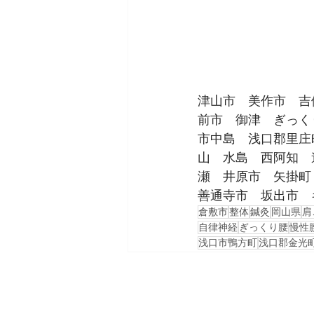
津山市　美作市　吉
前市　御津　ぎっく
市中島　浅口郡里庄
山　水島　西阿知　
瀬　井原市　矢掛町
善通寺市　坂出市　
倉敷市
整体
鍼灸
岡山県
肩
自律神経
ぎっくり腰
慢性
浅口市鴨方町
浅口郡金光