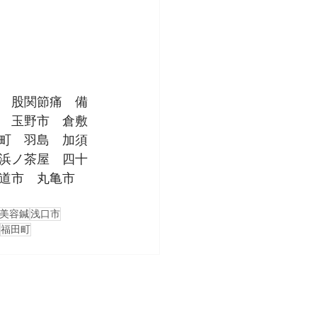
　股関節痛　備
　玉野市　倉敷
町　羽島　加須
浜ノ茶屋　四十
道市　丸亀市　
美容鍼
浅口市
福田町