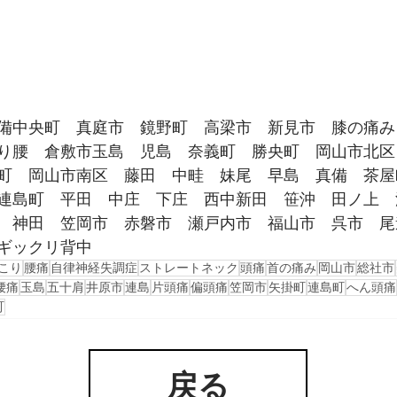
備中央町　真庭市　鏡野町　高梁市　新見市　膝の痛み
り腰　倉敷市玉島　児島　奈義町　勝央町　岡山市北区
町　岡山市南区　藤田　中畦　妹尾　早島　真備　茶屋
連島町　平田　中庄　下庄　西中新田　笹沖　田ノ上　
　神田　笠岡市　赤磐市　瀬戸内市　福山市　呉市　尾
ギックリ背中
こり
腰痛
自律神経失調症
ストレートネック
頭痛
首の痛み
岡山市
総社市
腰痛
玉島
五十肩
井原市
連島
片頭痛
偏頭痛
笠岡市
矢掛町
連島町
へん頭痛
町
戻る