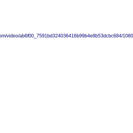
ic.com/video/ab6f00_7591bd324036416b99b4e8b53dcbc684/1080