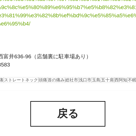
%9c%8c%e5%80%89%e6%95%b7%e5%b8%82%e3%8
3%81%99%e3%82%8b%ef%bd%9c%e5%85%a5%e6
e6%95%b4/
西富井636-96（店舗裏に駐車場あり）
8583
痛
ストレートネック
頭痛
首の痛み
総社市
浅口市
玉島
五十肩
西阿知
不
戻る