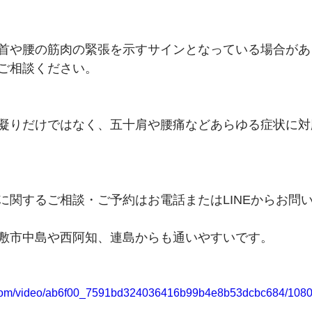
首や腰の筋肉の緊張を示すサインとなっている場合があ
ご相談ください。
凝りだけではなく、五十肩や腰痛などあらゆる症状に対
に関するご相談・ご予約はお電話またはLINEからお問
敷市中島や西阿知、連島からも通いやすいです。
ic.com/video/ab6f00_7591bd324036416b99b4e8b53dcbc684/1080