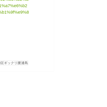
1%a7%e6%b2
%b1%9f%e9%8
眠症
ギックリ腰
連島