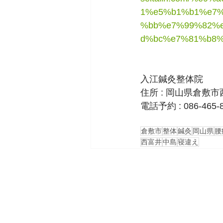
1%e5%b1%b1%e7
%bb%e7%99%82%e
d%bc%e7%81%b8%
入江鍼灸整体院
住所 : 岡山県倉敷市
電話予約 : 086-465-
倉敷市
整体
鍼灸
岡山県
腰
西富井
中島
寝違え