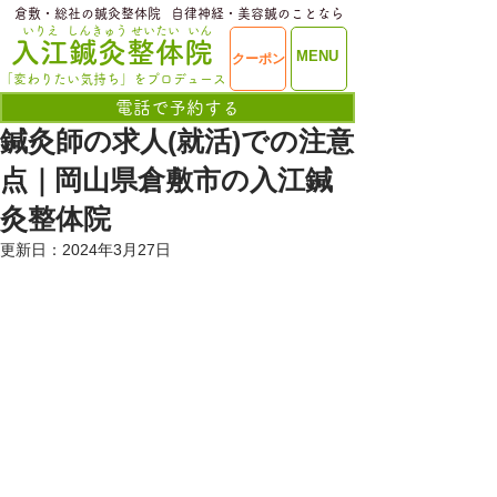
​倉敷・総社の鍼灸整体院
​自律神経・美容鍼のことなら
いりえ
しんきゅう
せいたい
いん
​入江鍼灸整体院
ME
MENU
クーポン
NU
「変わりたい気持ち」をプロデュース
電話で予約する
鍼灸師の求人(就活)での注意
点｜岡山県倉敷市の入江鍼
灸整体院
更新日：
2024年3月27日