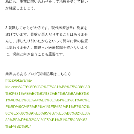
為にも、事前に問い合わせをして治療を受けて良い
か確認しましょう。
3.就職してからが大切です。現代医療は常に発展を
遂げています。骨盤が歪んだりすることはありませ
んし、押したり引いたからといって簡単に骨の位置
は変わりません。間違った医療知識を持たないよう
に、現実と向き合うことも重要です。
業界あるあるブログ(関連記事はこちら↓)
https://okayama-
irie.com/%E9%8D%BC%E7%81%B8%E5%B8%AB
%E3%81%AE%E6%B1%82%E4%BA%BA%E3%8
1%AB%E3%81%A4%E3%81%84%E3%81%A6%E
F%BD%9C%E5%B2%A1%E5%B1%B1%E7%9C%
8C%E5%80%89%E6%95%B7%E5%B8%82%E3%
83%BB%E5%B2%A1%E5%B1%B1%E5%B8%82
%EF%BD%9C/