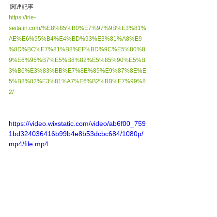
 関連記事
https://irie-
seitaiin.com/%E8%85%B0%E7%97%9B%E3%81%
AE%E6%95%B4%E4%BD%93%E3%81%A8%E9
%8D%BC%E7%81%B8%EF%BD%9C%E5%80%8
9%E6%95%B7%E5%B8%82%E5%85%90%E5%B
3%B6%E3%83%BB%E7%8E%89%E9%87%8E%E
5%B8%82%E3%81%A7%E6%B2%BB%E7%99%8
2/
https://video.wixstatic.com/video/ab6f00_759
1bd324036416b99b4e8b53dcbc684/1080p/
mp4/file.mp4