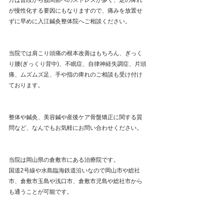
方は普段から股関節へのストレスが多く、足の痺れ
が慢性化する要因にもなりますので、痛みを放置せ
ずに早めに入江鍼灸整体院へご相談ください。
当院では肩こり頭痛の根本改善はもちろん、ぎっく
り腰(ぎっくり背中)、不眠症、自律神経失調症、片頭
痛、ムズムズ足、手や指の痺れのご相談も受け付け
ております。
整体や鍼灸、美容鍼や産後ケア骨盤矯正に関する質
問など、なんでもお気軽にお問い合わせください。
当院は岡山県の倉敷市にある治療院です。
国道2号線や水島臨海鉄道沿いなので岡山市や総社
市、倉敷市玉島や浅口市、倉敷市児島や総社市から
も通うことが可能です。