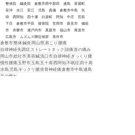
整体院　鍼灸院　倉敷市西中新田　連島　茶屋町　
笹沖　水江　安江　児島　真備　倉敷市中島　矢
掛　西阿知　四十瀬　白楽町　阿知　中庄　宮前　
下庄　倉敷市平田　接骨院　笠岡市　新見市　備前
市　赤磐市　瀬戸内市　真庭市　福山市　尾道市　
広島市　ムズムズ脚症候群　美作市
倉敷市
整体
鍼灸
岡山県
肩こり
腰痛
自律神経失調症
ストレートネック
頭痛
首の痛み
岡山市
総社市
美容鍼
浅口市
自律神経
ぎっくり腰
慢性腰痛
玉野市
玉島
五十肩
西阿知
不眠症
四十肩
水島
児島
ギックリ腰
坐骨神経痛
倉敷市中島
連島
足の痺れ
戻る