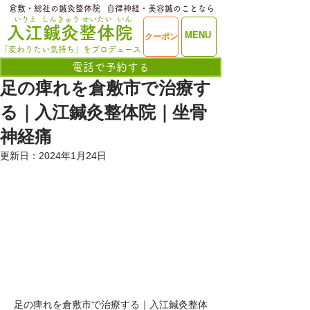
​倉敷・総社の鍼灸整体院
​自律神経・美容鍼のことなら
いりえ
しんきゅう
せいたい
いん
​入江鍼灸整体院
ME
MENU
クーポン
NU
「変わりたい気持ち」をプロデュース
電話で予約する
足の痺れを倉敷市で治療す
る｜入江鍼灸整体院｜坐骨
神経痛
更新日：
2024年1月24日
足の痺れを倉敷市で治療する｜入江鍼灸整体