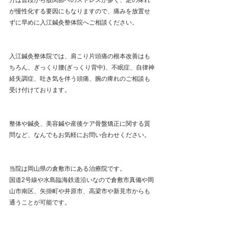
方は普段から股関節へのストレスが多く、足の痺れ
が慢性化する要因にもなりますので、痛みを放置せ
ずに早めに入江鍼灸整体院へご相談ください。
入江鍼灸整体院では、肩こり片頭痛の根本改善はも
ちろん、ぎっくり腰(ぎっくり背中)、不眠症、自律神
経失調症、吐き気を伴う頭痛、腕の痺れのご相談も
受け付けております。
整体や鍼灸、美容鍼や産後ケア骨盤矯正に関する質
問など、なんでもお気軽にお問い合わせください。
当院は岡山県の倉敷市にある治療院です。
国道2号線や水島臨海鉄道沿いなので倉敷市真備や岡
山市南区、矢掛町や井原市、高梁市や新見市からも
通うことが可能です。