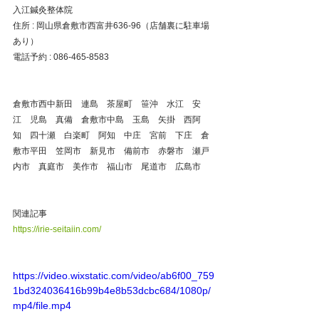
入江鍼灸整体院
住所 : 岡山県倉敷市西富井636-96（店舗裏に駐車場
あり）
電話予約 : 086-465-8583
倉敷市西中新田　連島　茶屋町　笹沖　水江　安
江　児島　真備　倉敷市中島　玉島　矢掛　西阿
知　四十瀬　白楽町　阿知　中庄　宮前　下庄　倉
敷市平田　笠岡市　新見市　備前市　赤磐市　瀬戸
内市　真庭市　美作市　福山市　尾道市　広島市
関連記事
https://irie-seitaiin.com/
https://video.wixstatic.com/video/ab6f00_759
1bd324036416b99b4e8b53dcbc684/1080p/
mp4/file.mp4