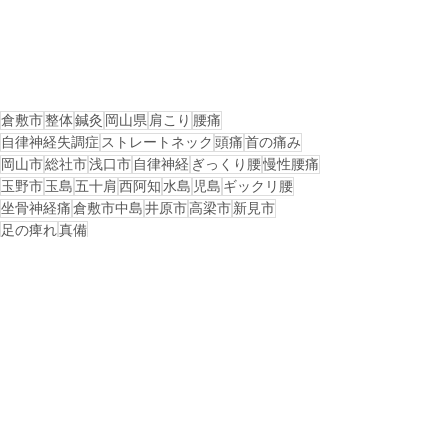
倉敷市
整体
鍼灸
岡山県
肩こり
腰痛
自律神経失調症
ストレートネック
頭痛
首の痛み
岡山市
総社市
浅口市
自律神経
ぎっくり腰
慢性腰痛
玉野市
玉島
五十肩
西阿知
水島
児島
ギックリ腰
坐骨神経痛
倉敷市中島
井原市
高梁市
新見市
足の痺れ
真備
戻る