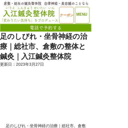
​倉敷・総社の鍼灸整体院
​自律神経・美容鍼のことなら
いりえ
しんきゅう
せいたい
いん
​入江鍼灸整体院
ME
MENU
クーポン
NU
「変わりたい気持ち」をプロデュース
電話で予約する
足のしびれ・坐骨神経の治
療｜総社市、倉敷の整体と
鍼灸｜入江鍼灸整体院
更新日：
2023年3月27日
足のしびれ・坐骨神経の治療｜総社市、倉敷