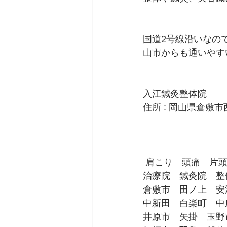
国道2号線沿いなの
山市からも通いやす
入江鍼灸整体院
住所 : 岡山県倉敷市西
 肩こり　頭痛　片
治療院　鍼灸院　整
倉敷市　田ノ上　安
中新田　白楽町　中
井原市　矢掛　玉野