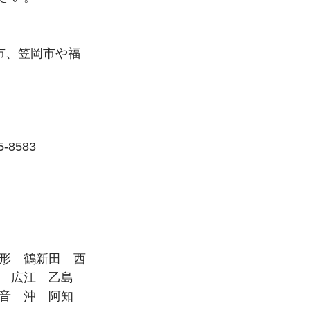
市、笠岡市や福
8583
形　鶴新田　西
　広江　乙島　
音　沖　阿知　