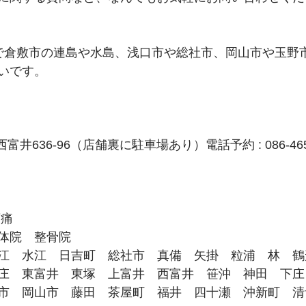
で倉敷市の連島や水島、浅口市や総社市、岡山市や玉野
いです。
富井636-96（店舗裏に駐車場あり）電話予約 : 086-465-
頭痛
体院　整骨院
江　水江　日吉町　総社市　真備　矢掛　粒浦　林　鶴
庄　東富井　東塚　上富井　西富井　笹沖　神田　下庄
市　岡山市　藤田　茶屋町　福井　四十瀬　沖新町　清