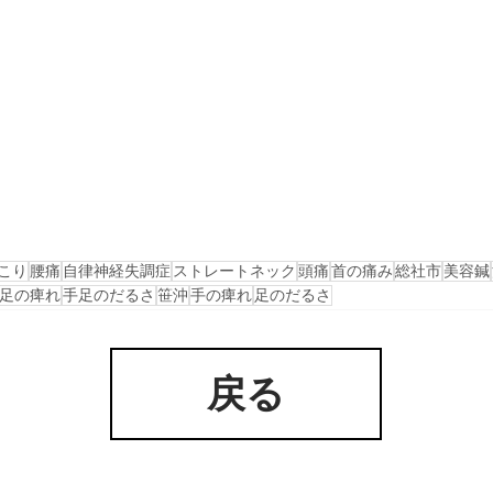
こり
腰痛
自律神経失調症
ストレートネック
頭痛
首の痛み
総社市
美容鍼
足の痺れ
手足のだるさ
笹沖
手の痺れ
足のだるさ
戻る