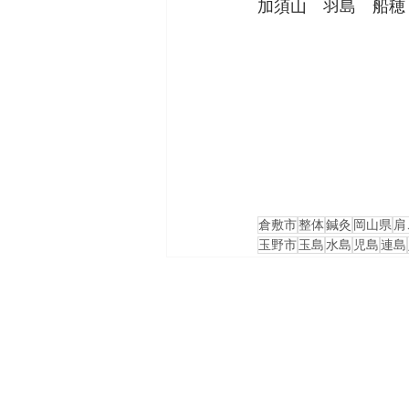
加須山　羽島　船穂
倉敷市
整体
鍼灸
岡山県
肩
玉野市
玉島
水島
児島
連島