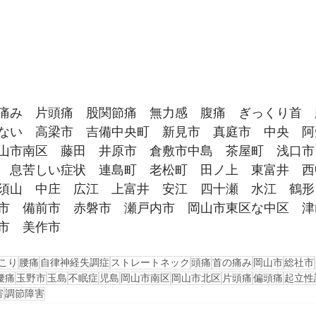
痛み　片頭痛　股関節痛　無力感　腹痛　ぎっくり首　
ない　高梁市　吉備中央町　新見市　真庭市　中央　阿
山市南区　藤田　井原市　倉敷市中島　茶屋町　浅口市
　息苦しい症状　連島町　老松町　田ノ上　東富井　西
須山　中庄　広江　上富井　安江　四十瀬　水江　鶴形
市　備前市　赤磐市　瀬戸内市　岡山市東区な中区　津
市　美作市
こり
腰痛
自律神経失調症
ストレートネック
頭痛
首の痛み
岡山市
総社市
腰痛
玉野市
玉島
不眠症
児島
岡山市南区
岡山市北区
片頭痛
偏頭痛
起立性
害
調節障害