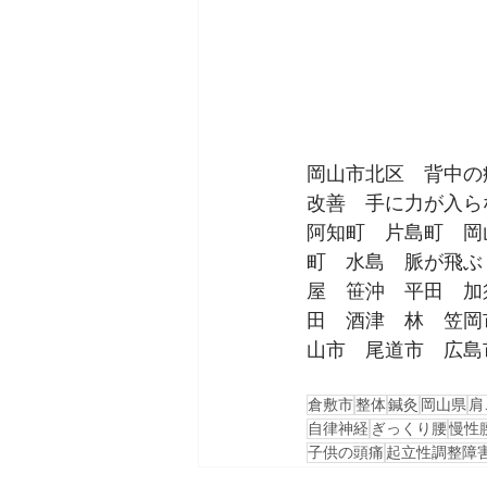
岡山市北区　背中の
改善　手に力が入ら
阿知町　片島町　岡
町　水島　脈が飛ぶ
屋　笹沖　平田　加
田　酒津　林　笠岡
山市　尾道市　広島
倉敷市
整体
鍼灸
岡山県
肩
自律神経
ぎっくり腰
慢性
子供の頭痛
起立性調整障