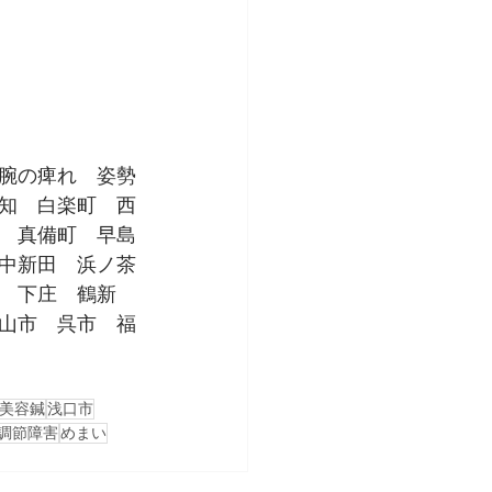
腕の痺れ　姿勢
知　白楽町　西
　真備町　早島
中新田　浜ノ茶
　下庄　鶴新
山市　呉市　福
美容鍼
浅口市
調節障害
めまい