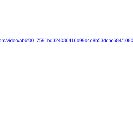
ic.com/video/ab6f00_7591bd324036416b99b4e8b53dcbc684/1080