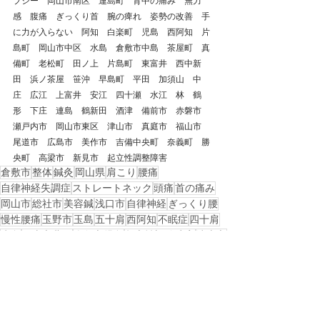
プシー　岡山市南区　連島町　背中の痛み　無力
感　腹痛　ぎっくり首　腕の痺れ　姿勢の改善　手
に力が入らない　阿知　白楽町　児島　西阿知　片
島町　岡山市中区　水島　倉敷市中島　茶屋町　真
備町　老松町　田ノ上　片島町　東富井　西中新
田　浜ノ茶屋　笹沖　早島町　平田　加須山　中
庄　広江　上富井　安江　四十瀬　水江　林　鶴
形　下庄　連島　鶴新田　酒津　備前市　赤磐市　
瀬戸内市　岡山市東区　津山市　真庭市　福山市　
尾道市　広島市　美作市　吉備中央町　奈義町　勝
央町　高梁市　新見市　起立性調整障害
倉敷市
整体
鍼灸
岡山県
肩こり
腰痛
自律神経失調症
ストレートネック
頭痛
首の痛み
岡山市
総社市
美容鍼
浅口市
自律神経
ぎっくり腰
慢性腰痛
玉野市
玉島
五十肩
西阿知
不眠症
四十肩
水島
岡山市北区
倉敷市児島
起立性調節障害
津山市
めまい
起立性調節症
戻る