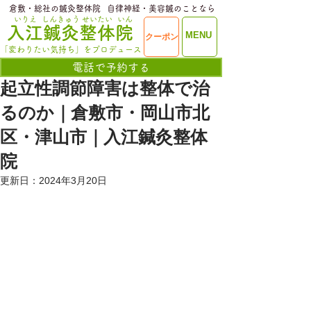
​倉敷・総社の鍼灸整体院
​自律神経・美容鍼のことなら
いりえ
しんきゅう
せいたい
いん
​入江鍼灸整体院
ME
MENU
クーポン
NU
「変わりたい気持ち」をプロデュース
電話で予約する
起立性調節障害は整体で治
るのか｜倉敷市・岡山市北
区・津山市｜入江鍼灸整体
院
更新日：
2024年3月20日