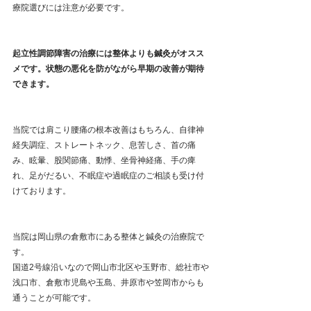
療院選びには注意が必要です。
起立性調節障害の治療には整体よりも鍼灸がオスス
メです。状態の悪化を防がながら早期の改善が期待
できます。
当院では肩こり腰痛の根本改善はもちろん、自律神
経失調症、ストレートネック、息苦しさ、首の痛
み、眩暈、股関節痛、動悸、坐骨神経痛、手の痺
れ、足がだるい、不眠症や過眠症のご相談も受け付
けております。
当院は岡山県の倉敷市にある整体と鍼灸の治療院で
す。
国道2号線沿いなので岡山市北区や玉野市、総社市や
浅口市、倉敷市児島や玉島、井原市や笠岡市からも
通うことが可能です。