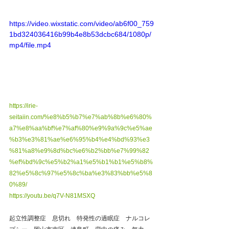
https://video.wixstatic.com/video/ab6f00_759
1bd324036416b99b4e8b53dcbc684/1080p/
mp4/file.mp4
https://irie-
seitaiin.com/%e8%b5%b7%e7%ab%8b%e6%80%
a7%e8%aa%bf%e7%af%80%e9%9a%9c%e5%ae
%b3%e3%81%ae%e6%95%b4%e4%bd%93%e3
%81%a8%e9%8d%bc%e6%b2%bb%e7%99%82
%ef%bd%9c%e5%b2%a1%e5%b1%b1%e5%b8%
82%e5%8c%97%e5%8c%ba%e3%83%bb%e5%8
0%89/
https://youtu.be/q7V-N81MSXQ
起立性調整症　息切れ　特発性の過眠症　ナルコレ