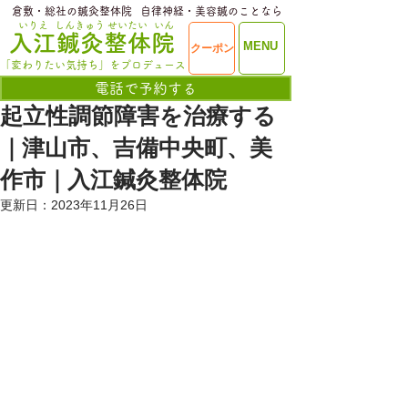
​倉敷・総社の鍼灸整体院
​自律神経・美容鍼のことなら
いりえ
しんきゅう
せいたい
いん
​入江鍼灸整体院
ME
MENU
クーポン
NU
「変わりたい気持ち」をプロデュース
電話で予約する
起立性調節障害を治療する
｜津山市、吉備中央町、美
作市｜入江鍼灸整体院
更新日：
2023年11月26日