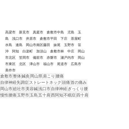
高梁市　新見市　真庭市　倉敷市中島　児島　玉
島　浅口市　井原市　倉敷市平田　下庄　茶屋町　
水島　連島　岡山市南区藤田　妹尾　玉野市　笹
沖　阿知　白楽町　加須山　倉敷市林　中庄　岡山
市北区　笠岡市　備前市　赤磐市　瀬戸内市　岡山
市東区　北区　津山市　福山市　尾道市　広島市　
美作市
倉敷市
整体
鍼灸
岡山県
肩こり
腰痛
自律神経失調症
ストレートネック
頭痛
首の痛み
岡山市
総社市
美容鍼
浅口市
自律神経
ぎっくり腰
慢性腰痛
玉野市
玉島
五十肩
西阿知
不眠症
四十肩
水島
児島
起立性調節障害
津山市
吉備中央町
過眠症
美作市
戻る