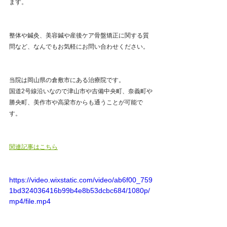
ます。
整体や鍼灸、美容鍼や産後ケア骨盤矯正に関する質
問など、なんでもお気軽にお問い合わせください。
当院は岡山県の倉敷市にある治療院です。
国道2号線沿いなので津山市や吉備中央町、奈義町や
勝央町、美作市や高梁市からも通うことが可能で
す。
関連記事はこちら
https://video.wixstatic.com/video/ab6f00_759
1bd324036416b99b4e8b53dcbc684/1080p/
mp4/file.mp4