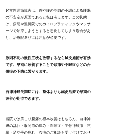
起立性調節障害は、首や腰の筋肉の不調による睡眠
の不安定が原因であると私は考えます。この状態
は、病院や整骨院でのカイロプラティックやマッサ
ージで治療しようとすると悪化してしまう場合があ
り、治療院選びには注意が必要です。
原因不明の慢性症状を改善するなら鍼灸施術が有効
です。早期に改善することで頭痛や不眠症などの合
併症の予防に繋がります。
自律神経失調症には、整体よりも鍼灸治療で早期の
改善が期待できます。
当院では肩こり腰痛の根本改善はもちろん、自律神
経の乱れ・股関節の痛み・過眠症・坐骨神経痛・眩
暈・足や手の痺れ・腹痛のご相談も受け付けており