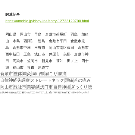
関連記事
https://ameblo.jp/bboy-irie/entry-12723129700.html
岡山県　岡山市　早島　倉敷市茶屋町　羽島　加須
山　水島　西阿知　連島　倉敷市平田　倉敷市児
島　倉敷市中庄　玉野市　岡山市南区藤田　倉敷市
西中新田　玉島　浅口市　井原市　矢掛　倉敷市神
田　高梁市　笠岡市　新見市　笹沖　田ノ上　四十
瀬　福山市　呉市　尾道市　
倉敷市
整体
鍼灸
岡山県
肩こり
腰痛
自律神経失調症
ストレートネック
頭痛
首の痛み
岡山市
総社市
美容鍼
浅口市
自律神経
ぎっくり腰
慢性腰痛
玉野市
玉島
五十肩
西阿知
不眠症
水島
児島
連島
倉敷市茶屋町
倉敷市西中新田
戻る