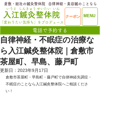
​倉敷・総社の鍼灸整体院
​自律神経・美容鍼のことなら
いりえ
しんきゅう
せいたい
いん
​入江鍼灸整体院
ME
MENU
クーポン
NU
「変わりたい気持ち」をプロデュース
電話で予約する
自律神経・不眠症の治療な
ら入江鍼灸整体院｜倉敷市
茶屋町、早島、藤戸町
更新日：
2023年9月17日
倉敷市茶屋町・早島町・藤戸町で自律神経失調症・
不眠症のことなら入江鍼灸整体院へご相談くださ
い！