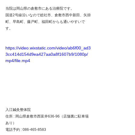
当院は岡山県の倉敷市にある治療院です。
国道2号線沿いなので総社市、倉敷市西中新田、矢掛
町、早島町、藤戸町、福田町からも通いやすいで
す。
https://video.wixstatic.com/video/ab6f00_ad3
3cc414d154d9ea427aa0a8f1607b9/1080p/
mp4/file.mp4
入江鍼灸整体院
住所 : 岡山県倉敷市西富井636-96（店舗裏に駐車場
あり）
電話予約 : 086-465-8583