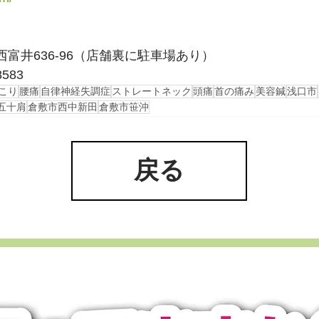
西富井636-96（店舗裏に駐車場あり）
8583
こり
腰痛
自律神経失調症
ストレートネック
頭痛
首の痛み
美容鍼
浅口市
五十肩
倉敷市西中新田
倉敷市笹沖
戻る