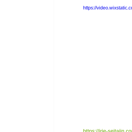
https://video.wixstat
https://irie-seitaiin.c