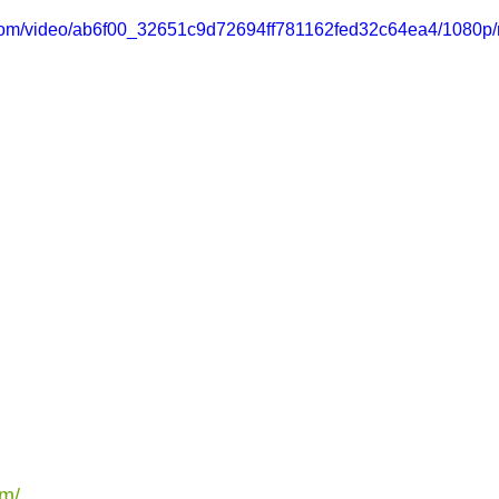
ic.com/video/ab6f00_32651c9d72694ff781162fed32c64ea4/1080p/
om/