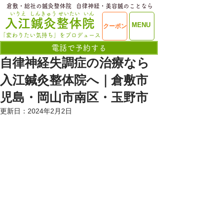
​倉敷・総社の鍼灸整体院
​自律神経・美容鍼のことなら
いりえ
しんきゅう
せいたい
いん
​入江鍼灸整体院
ME
MENU
クーポン
NU
「変わりたい気持ち」をプロデュース
電話で予約する
自律神経失調症の治療なら
入江鍼灸整体院へ｜倉敷市
児島・岡山市南区・玉野市
更新日：
2024年2月2日