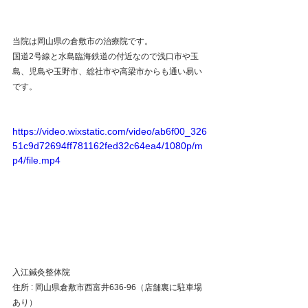
当院は岡山県の倉敷市の治療院です。
国道2号線と水島臨海鉄道の付近なので浅口市や玉
島、児島や玉野市、総社市や高梁市からも通い易い
です。
https://video.wixstatic.com/video/ab6f00_326
51c9d72694ff781162fed32c64ea4/1080p/m
p4/file.mp4
入江鍼灸整体院
住所 : 岡山県倉敷市西富井636-96（店舗裏に駐車場
あり）