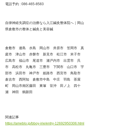
電話予約 : 086-465-8583
自律神経失調症の治療なら入江鍼灸整体院へ｜岡山
県倉敷市の整体と鍼灸と美容鍼
倉敷市　連島　水島　岡山市　井原市　笠岡市　真
庭市　津山市　赤磐市　新見市　松江市　米子市　
広島市　福山市　尾道市　瀬戸内市　出雲市　呉
市　高松市　丸亀市　三豊市　下関市　山口市　宇
部市　浜田市　神戸市　姫路市　西宮市　鳥取市　
倉吉市　西阿知　倉敷市中島　中庄　羽島　茶屋
町　岡山市南区藤田　東塚　笹沖　田ノ上　四十
瀬　神田　鶴新田
関連記事
https://ameblo.jp/bboy-irie/entry-12692950306.html