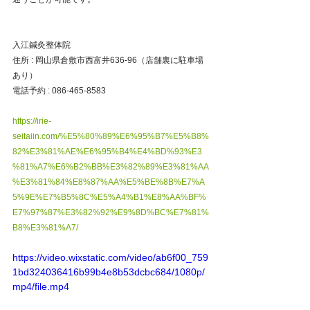
入江鍼灸整体院
住所 : 岡山県倉敷市西富井636-96（店舗裏に駐車場
あり）
電話予約 : 086-465-8583
https://irie-
seitaiin.com/%E5%80%89%E6%95%B7%E5%B8%
82%E3%81%AE%E6%95%B4%E4%BD%93%E3
%81%A7%E6%B2%BB%E3%82%89%E3%81%AA
%E3%81%84%E8%87%AA%E5%BE%8B%E7%A
5%9E%E7%B5%8C%E5%A4%B1%E8%AA%BF%
E7%97%87%E3%82%92%E9%8D%BC%E7%81%
B8%E3%81%A7/
https://video.wixstatic.com/video/ab6f00_759
1bd324036416b99b4e8b53dcbc684/1080p/
mp4/file.mp4