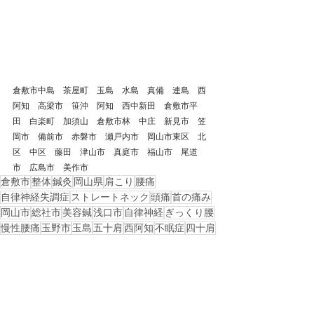
倉敷市中島　茶屋町　玉島　水島　真備　連島　西
阿知　高梁市　笹沖　阿知　西中新田　倉敷市平
田　白楽町　加須山　倉敷市林　中庄　新見市　笠
岡市　備前市　赤磐市　瀬戸内市　岡山市東区　北
区　中区　藤田　津山市　真庭市　福山市　尾道
市　広島市　美作市
倉敷市
整体
鍼灸
岡山県
肩こり
腰痛
自律神経失調症
ストレートネック
頭痛
首の痛み
岡山市
総社市
美容鍼
浅口市
自律神経
ぎっくり腰
慢性腰痛
玉野市
玉島
五十肩
西阿知
不眠症
四十肩
水島
岡山市南区
倉敷市中島
倉敷市児島
倉敷市西阿知
倉敷市茶屋町
倉敷市西中新田
戻る