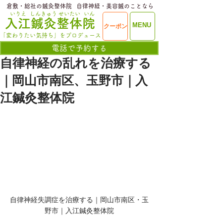
​倉敷・総社の鍼灸整体院
​自律神経・美容鍼のことなら
いりえ
しんきゅう
せいたい
いん
​入江鍼灸整体院
ME
MENU
クーポン
NU
「変わりたい気持ち」をプロデュース
電話で予約する
自律神経の乱れを治療する
｜岡山市南区、玉野市｜入
江鍼灸整体院
自律神経失調症を治療する｜岡山市南区・玉
野市｜入江鍼灸整体院