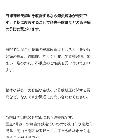
自律神経失調症を改善するなら鍼灸施術が有効で
す。早期に改善することで頭痛や眩暈などの合併症
の予防に繋がります。
当院では肩こり腰痛の根本改善はもちろん、膝や股
関節の痛み、過眠症、ぎっくり腰、坐骨神経痛、め
まい、足の痺れ、不眠症のご相談も受け付けており
ます。
整体や鍼灸、美容鍼や産後ケア骨盤矯正に関する質
問など、なんでもお気軽にお問い合わせください。
当院は岡山県の倉敷市にある治療院です。
国道2号線・水島臨海鉄道沿いなので浅口市や倉敷市
児島、岡山市南区や玉野市、井原市や総社市からも
通うことが可能です。