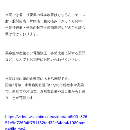
当院では肩こり腰痛の根本改善はもちろん、テニス
肘・股関節痛・片頭痛・膝の痛み・ぎっくり背中・
坐骨神経痛・子供の起立性調節障害などのご相談も
受け付けております。
美容鍼や産後ケア骨盤矯正、姿勢改善に関する質問
など、なんでもお気軽にお問い合わせください。
当院は岡山県の倉敷市にある治療院です。
国道2号線・水島臨海鉄道沿いなので総社市や高梁
市、新見市や津山市、倉敷市真備や浅口市からも通
うことが可能です。
https://video.wixstatic.com/video/ab6f00_326
51c9d72694ff781162fed32c64ea4/1080p/m
p4/file.mp4