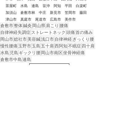
茶屋町　水島　連島　笹沖　阿知　平田　白楽町　
加須山　倉敷市林　中庄　新見市　笠岡市　藤田　
津山市　真庭市　尾道市　広島市　美作市
倉敷市
整体
鍼灸
岡山県
肩こり
腰痛
自律神経失調症
ストレートネック
頭痛
首の痛み
岡山市
総社市
美容鍼
浅口市
自律神経
ぎっくり腰
慢性腰痛
玉野市
玉島
五十肩
西阿知
不眠症
四十肩
水島
児島
ギックリ腰
岡山市南区
坐骨神経痛
倉敷市中島
連島
戻る