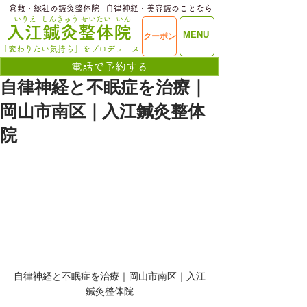
​倉敷・総社の鍼灸整体院
​自律神経・美容鍼のことなら
いりえ
しんきゅう
せいたい
いん
​入江鍼灸整体院
ME
MENU
クーポン
NU
「変わりたい気持ち」をプロデュース
電話で予約する
自律神経と不眠症を治療｜
岡山市南区｜入江鍼灸整体
院
自律神経と不眠症を治療｜岡山市南区｜入江
鍼灸整体院