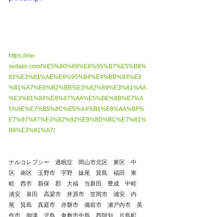
https://irie-
seitaiin.com/%E5%80%89%E6%95%B7%E5%B8%
82%E3%81%AE%E6%95%B4%E4%BD%93%E3
%81%A7%E6%B2%BB%E3%82%89%E3%81%AA
%E3%81%84%E8%87%AA%E5%BE%8B%E7%A
5%9E%E7%B5%8C%E5%A4%B1%E8%AA%BF%
E7%97%87%E3%82%92%E9%8D%BC%E7%81%
B8%E3%81%A7/
ナルコレプシー　過眠症　岡山市北区　東区　中
区　南区　玉野市　宇野　妹尾　箕島　福田　東
畦　西市　新保　郡　大福　当新田　豊成　中畦　
浦安　泉田　高梁市　井原市　笠岡市　浦安　内
尾　箕島　真庭市　赤磐市　備前市　瀬戸内市　美
作市　御津　児島　倉敷市中島　西阿知　片島町　