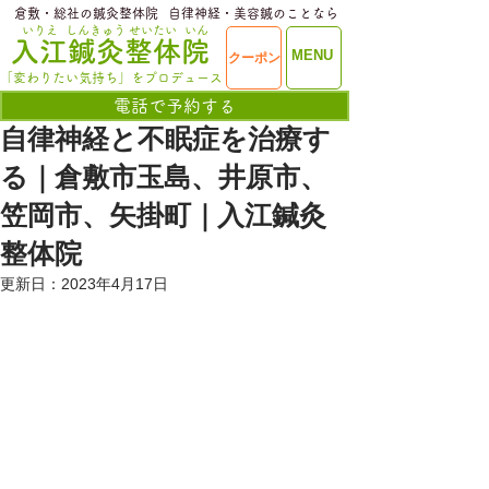
​倉敷・総社の鍼灸整体院
​自律神経・美容鍼のことなら
いりえ
しんきゅう
せいたい
いん
​入江鍼灸整体院
ME
MENU
クーポン
NU
「変わりたい気持ち」をプロデュース
電話で予約する
自律神経と不眠症を治療す
る｜倉敷市玉島、井原市、
笠岡市、矢掛町｜入江鍼灸
整体院
更新日：
2023年4月17日