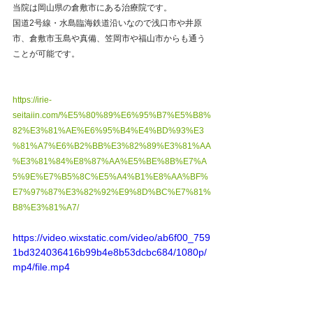
当院は岡山県の倉敷市にある治療院です。
国道2号線・水島臨海鉄道沿いなので浅口市や井原
市、倉敷市玉島や真備、笠岡市や福山市からも通う
ことが可能です。
https://irie-
seitaiin.com/%E5%80%89%E6%95%B7%E5%B8%
82%E3%81%AE%E6%95%B4%E4%BD%93%E3
%81%A7%E6%B2%BB%E3%82%89%E3%81%AA
%E3%81%84%E8%87%AA%E5%BE%8B%E7%A
5%9E%E7%B5%8C%E5%A4%B1%E8%AA%BF%
E7%97%87%E3%82%92%E9%8D%BC%E7%81%
B8%E3%81%A7/
https://video.wixstatic.com/video/ab6f00_759
1bd324036416b99b4e8b53dcbc684/1080p/
mp4/file.mp4