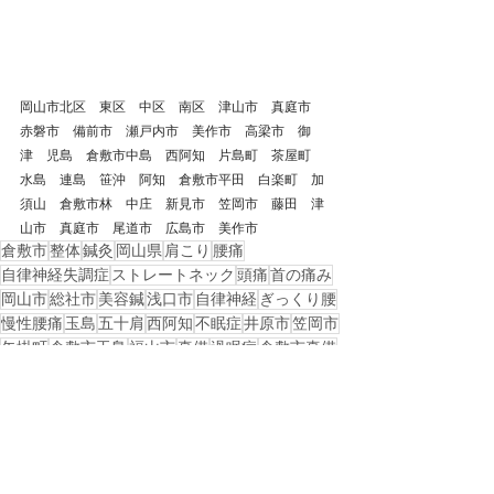
岡山市北区　東区　中区　南区　津山市　真庭市　
赤磐市　備前市　瀬戸内市　美作市　高梁市　御
津　児島　倉敷市中島　西阿知　片島町　茶屋町　
水島　連島　笹沖　阿知　倉敷市平田　白楽町　加
須山　倉敷市林　中庄　新見市　笠岡市　藤田　津
山市　真庭市　尾道市　広島市　美作市
倉敷市
整体
鍼灸
岡山県
肩こり
腰痛
自律神経失調症
ストレートネック
頭痛
首の痛み
岡山市
総社市
美容鍼
浅口市
自律神経
ぎっくり腰
慢性腰痛
玉島
五十肩
西阿知
不眠症
井原市
笠岡市
矢掛町
倉敷市玉島
福山市
真備
過眠症
倉敷市真備
ナルコレプシー
戻る