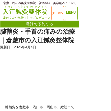
​倉敷・総社の鍼灸整体院
​自律神経・美容鍼のことなら
いりえ
しんきゅう
せいたい
いん
​入江鍼灸整体院
ME
MENU
クーポン
NU
「変わりたい気持ち」をプロデュース
電話で予約する
腱鞘炎・手首の痛みの治療
｜倉敷市の入江鍼灸整体院
更新日：
2025年4月4日
腱鞘炎を倉敷市、浅口市、岡山市、総社市で