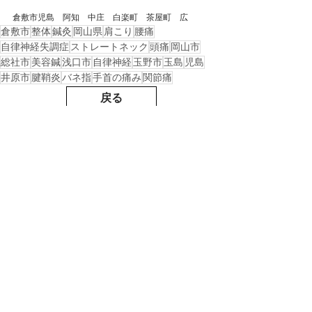
倉敷市児島　阿知　中庄　白楽町　茶屋町　広
倉敷市
整体
鍼灸
岡山県
肩こり
腰痛
自律神経失調症
ストレートネック
頭痛
岡山市
総社市
美容鍼
浅口市
自律神経
玉野市
玉島
児島
井原市
腱鞘炎
バネ指
手首の痛み
関節痛
戻る