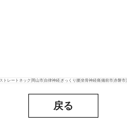
ストレートネック
岡山市
自律神経
ぎっくり腰
坐骨神経痛
備前市
赤磐市
戻る