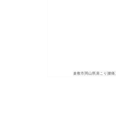
倉敷市
岡山県
肩こり
腰痛