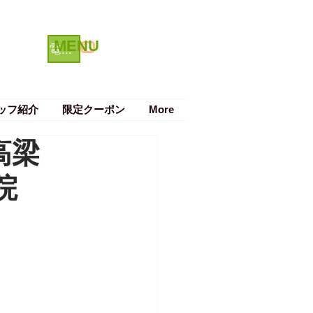
MENU
クーポン
電話で予約する
ッフ紹介
限定クーポン
More
高梁
院