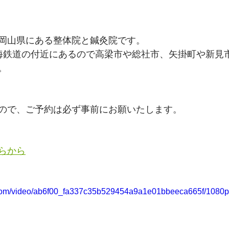
岡山県にある整体院と鍼灸院です。
海鉄道の付近にあるので高梁市や総社市、矢掛町や新見
。
ので、ご予約は必ず事前にお願いたします。
らから
ic.com/video/ab6f00_fa337c35b529454a9a1e01bbeeca665f/1080p