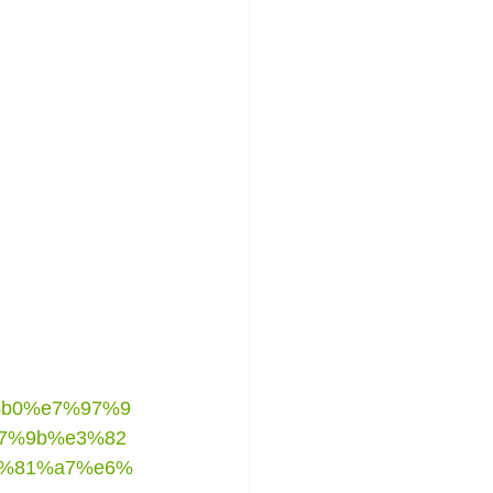
%b0%e7%97%9
7%9b%e3%82
3%81%a7%e6%