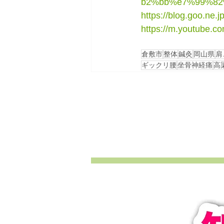
b2%bb%e7%99%82
https://blog.goo.ne
https://m.youtube
倉敷市
整体
鍼灸
岡山県
肩
ギックリ腰
坐骨神経痛
高