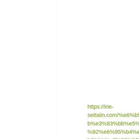
https://irie-
seitaiin.com/%
b%e3%83%bb%e5
%92%e6%95%b4%