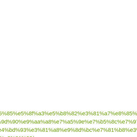
e6%b5%85%e5%8f%a3%e5%b8%82%e3%81%a7%e8%85
%9d%90%e9%aa%a8%e7%a5%9e%e7%b5%8c%e7%9
e4%bd%93%e3%81%a8%e9%8d%bc%e7%81%b8%e