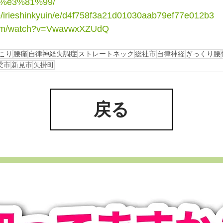
%e3%81%99/
.jp/irieshinkyuin/e/d4f758f3a21d01030aab79ef77e012b3
.com/watch?v=VwavwxXZUdQ
こり
腰痛
自律神経失調症
ストレートネック
総社市
自律神経
ぎっくり腰
梁市
新見市
矢掛町
戻る