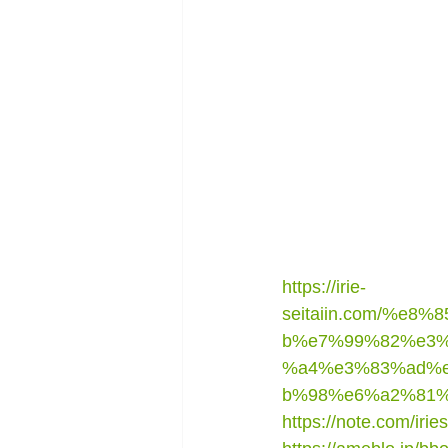
https://irie-
seitaiin.com/%
b%e7%99%82%e3
%a4%e3%83%ad%e
b%98%e6%a2%81%
https://note.com/iri