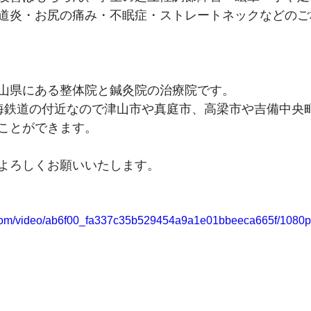
道炎・お尻の痛み・不眠症・ストレートネックなどのご
山県にある整体院と鍼灸院の治療院です。
海鉄道の付近なので津山市や真庭市、高梁市や吉備中央
とができます。   
よろしくお願いいたします。
ic.com/video/ab6f00_fa337c35b529454a9a1e01bbeeca665f/1080p