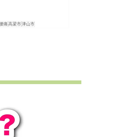
腰痛
高梁市
津山市