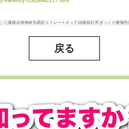
oy-irie/entry-12818982217.html
こり
腰痛
自律神経失調症
ストレートネック
頭痛
総社市
ぎっくり腰
慢性
戻る