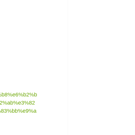
1%b8%e6%b2%b
2%ab%e3%82
%83%bb%e9%a