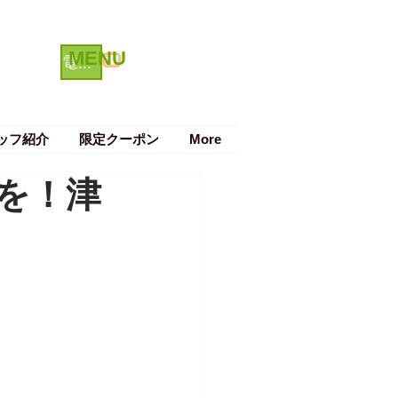
MENU
クーポン
電話で予約する
ッフ紹介
限定クーポン
More
を！津