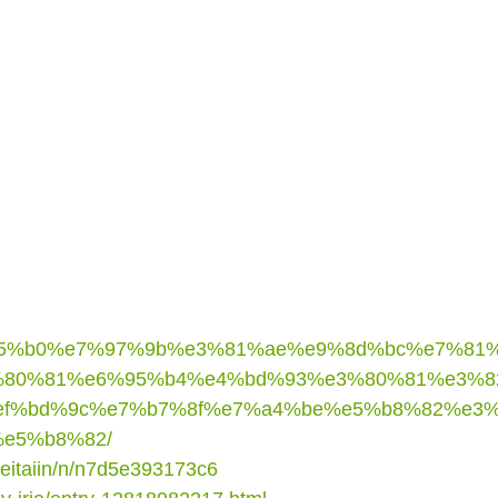
e8%85%b0%e7%97%9b%e3%81%ae%e9%8d%bc%e7%8
%80%81%e6%95%b4%e4%bd%93%e3%80%81%e3%8
f%bd%9c%e7%b7%8f%e7%a4%be%e5%b8%82%e3
e5%b8%82/
eseitaiin/n/n7d5e393173c6