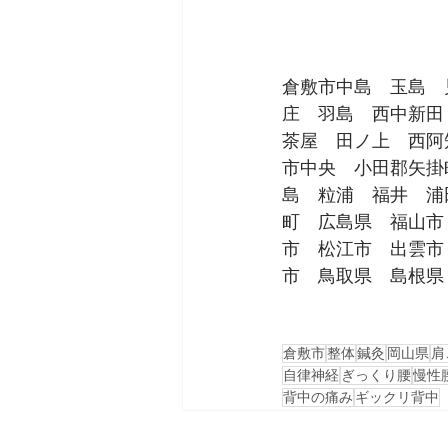
倉敷市中島　玉島　
庄　羽島　西中新田
茶屋　田ノ上　西阿
市中央　小田郡矢掛
島　粒浦　福井　浦
町　広島県　福山市
市　松江市　出雲市
市　鳥取県　島根県
倉敷市
整体
鍼灸
岡山県
肩
自律神経
ぎっくり腰
慢性
背中の痛み
ギックリ背中