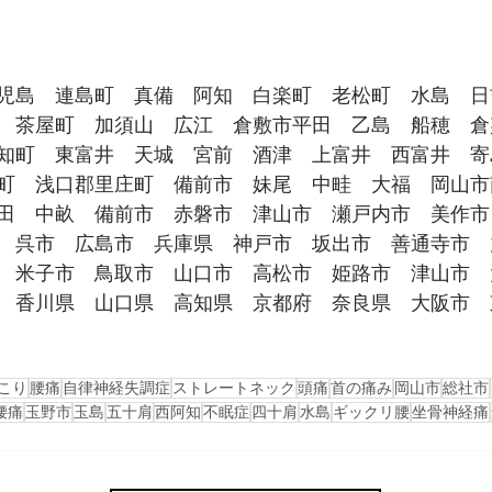
児島　連島町　真備　阿知　白楽町　老松町　水島　日
　茶屋町　加須山　広江　倉敷市平田　乙島　船穂　倉
知町　東富井　天城　宮前　酒津　上富井　西富井　寄
町　浅口郡里庄町　備前市　妹尾　中畦　大福　岡山市
田　中畝　備前市　赤磐市　津山市　瀬戸内市　美作市
　呉市　広島市　兵庫県　神戸市　坂出市　善通寺市　
　米子市　鳥取市　山口市　高松市　姫路市　津山市　
　香川県　山口県　高知県　京都府　奈良県　大阪市　
こり
腰痛
自律神経失調症
ストレートネック
頭痛
首の痛み
岡山市
総社市
腰痛
玉野市
玉島
五十肩
西阿知
不眠症
四十肩
水島
ギックリ腰
坐骨神経痛