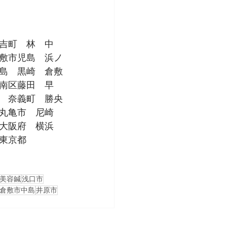
吉町　林　中
敷市児島　浜ノ
島　黒崎　倉敷
南区藤田　早
　奈義町　勝央
丸亀市　尼崎
大阪府　横浜
東京都
美容鍼
浅口市
倉敷市中島
井原市