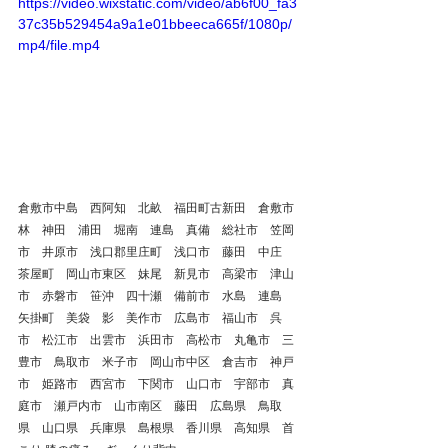
https://video.wixstatic.com/video/ab6f00_fa3
37c35b529454a9a1e01bbeeca665f/1080p/
mp4/file.mp4
倉敷市中島　西阿知　北畝　福田町古新田　倉敷市
林　神田　浦田　堀南　連島　真備　総社市　笠岡
市　井原市　浅口郡里庄町　浅口市　藤田　中庄　
茶屋町　岡山市東区　妹尾　新見市　高梁市　津山
市　赤磐市　笹沖　四十瀬　備前市　水島　連島　
矢掛町　美袋　影　美作市　広島市　福山市　呉
市　松江市　出雲市　浜田市　高松市　丸亀市　三
豊市　鳥取市　米子市　岡山市中区　倉吉市　神戸
市　姫路市　西宮市　下関市　山口市　宇部市　真
庭市　瀬戸内市　山市南区　藤田　広島県　鳥取
県　山口県　兵庫県　島根県　香川県　高知県　首