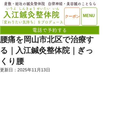
​倉敷・総社の鍼灸整体院
​自律神経・美容鍼のことなら
いりえ
しんきゅう
せいたい
いん
​入江鍼灸整体院
ME
MENU
クーポン
NU
「変わりたい気持ち」をプロデュース
電話で予約する
腰痛を岡山市北区で治療す
る｜入江鍼灸整体院｜ぎっ
くり腰
更新日：
2025年11月13日