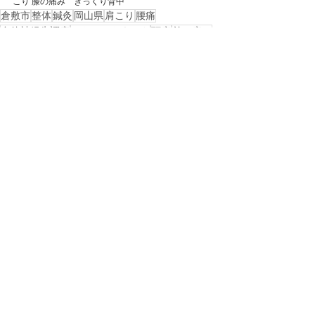
こり 膝の痛み　ぎっくり背中
倉敷市
整体
鍼灸
岡山県
肩こり
腰痛
自律神経失調症
ストレートネック
頭痛
首の痛み
岡山市
総社市
美容鍼
浅口市
自律神経
ぎっくり腰
慢性腰痛
玉野市
玉島
五十肩
西阿知
不眠症
児島
ギックリ腰
岡山市南区
坐骨神経痛
岡山市北区
連島
岡山市東区
岡山市中区
戻る