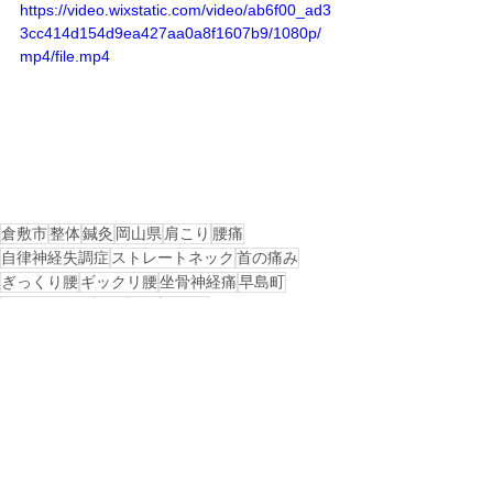
https://video.wixstatic.com/video/ab6f00_ad3
3cc414d154d9ea427aa0a8f1607b9/1080p/
mp4/file.mp4
倉敷市
整体
鍼灸
岡山県
肩こり
腰痛
自律神経失調症
ストレートネック
首の痛み
ぎっくり腰
ギックリ腰
坐骨神経痛
早島町
都窪郡早島町
中庄
早島
茶屋町
戻る