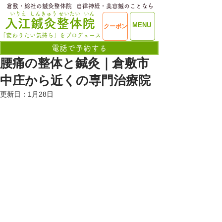
​倉敷・総社の鍼灸整体院
​自律神経・美容鍼のことなら
いりえ
しんきゅう
せいたい
いん
​入江鍼灸整体院
ME
MENU
クーポン
NU
「変わりたい気持ち」をプロデュース
電話で予約する
腰痛の整体と鍼灸｜倉敷市
中庄から近くの専門治療院
更新日：
1月28日