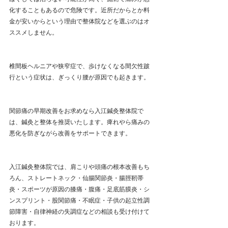
化することもあるので危険です。近所だからとか料
金が安いからという理由で整体院などを選ぶのはオ
ススメしません。
椎間板ヘルニアや狭窄症で、歩けなくなる間欠性跛
行という症状は、ぎっくり腰が原因でも起きます。
関節痛の早期改善をお求めなら入江鍼灸整体院で
は、鍼灸と整体を推奨いたします。痺れやら痛みの
悪化を防ぎながら改善をサポートできます。
入江鍼灸整体院では、肩こりや頭痛の根本改善もち
ろん、ストレートネック・仙腸関節炎・腸脛靭帯
炎・スポーツが原因の膝痛・腹痛・足底筋膜炎・シ
ンスプリント・股関節痛・不眠症・子供の起立性調
節障害・自律神経の失調症などの相談も受け付けて
おります。