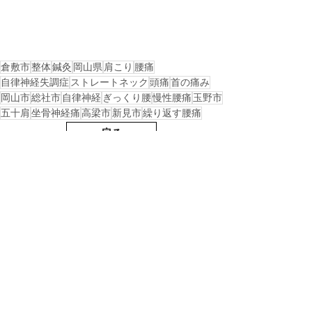
倉敷市
整体
鍼灸
岡山県
肩こり
腰痛
自律神経失調症
ストレートネック
頭痛
首の痛み
岡山市
総社市
自律神経
ぎっくり腰
慢性腰痛
玉野市
五十肩
坐骨神経痛
高梁市
新見市
繰り返す腰痛
戻る