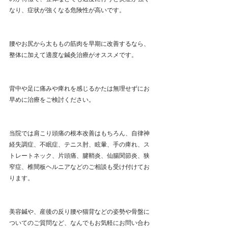
なり、症状が強くなる危険性が高いです。
腰やお尻から太ももの筋肉を早期に改善するなら、
整体に加えて適度な鍼灸治療がオススメです。
背中や足に痛みや痺れを感じるかたは無理せずにお
早めに治療をご検討ください。
当院では肩こり頭痛の根本改善はもちろん、自律神
経失調症、不眠症、テニス肘、眩暈、手の痺れ、ス
トレートネック、片頭痛、腱鞘炎、仙腸関節炎、狭
窄症、椎間板ヘルニアなどのご相談も受け付けてお
ります。
美容鍼や、産後の反り腰や猫背などの姿勢や骨盤に
ついてのご質問など、なんでもお気軽にお問い合わ