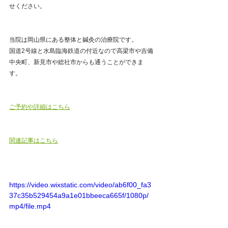
せください。
当院は岡山県にある整体と鍼灸の治療院です。
国道2号線と水島臨海鉄道の付近なので高梁市や吉備
中央町、新見市や総社市からも通うことができま
す。   
ご予約や詳細はこちら
関連記事はこちら
https://video.wixstatic.com/video/ab6f00_fa3
37c35b529454a9a1e01bbeeca665f/1080p/
mp4/file.mp4