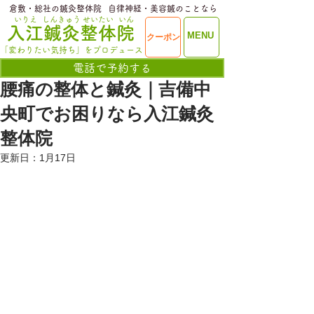
​倉敷・総社の鍼灸整体院
​自律神経・美容鍼のことなら
いりえ
しんきゅう
せいたい
いん
​入江鍼灸整体院
ME
MENU
クーポン
NU
「変わりたい気持ち」をプロデュース
電話で予約する
腰痛の整体と鍼灸｜吉備中
央町でお困りなら入江鍼灸
整体院
更新日：
1月17日